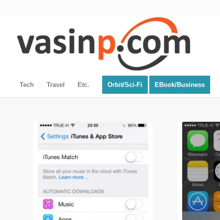
Tech
Travel
Etc.
Orbit/Sci-Fi
EBook/Business