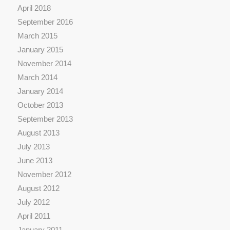
April 2018
September 2016
March 2015
January 2015
November 2014
March 2014
January 2014
October 2013
September 2013
August 2013
July 2013
June 2013
November 2012
August 2012
July 2012
April 2011
January 2011