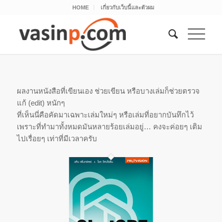
HOME
เกี่ยวกับเว็บนี้และตัวผม
ผลงานหนังสือที่เขียนเอง ช่วยเขียน หรือบางเล่มก็ช่วยตรวจ
แก้ (edit) หนักๆ
ที่เห็นนี่คือคัดมาเฉพาะเล่มใหม่ๆ หรือเล่มที่อยากบันทึกไว้
เพราะที่ทำมาทั้งหมดมันหลายร้อยเล่มอยู่… คงจะค่อยๆ เติม
ไปเรื่อยๆ เท่าที่มีเวลาครับ