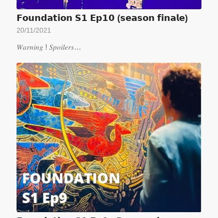
𝗙𝗼𝘂𝗻𝗱𝗮𝘁𝗶𝗼𝗻 𝗦𝟭 𝗘𝗽𝟭𝟬 (𝘀𝗲𝗮𝘀𝗼𝗻 𝗳𝗶𝗻𝗮𝗹𝗲)
20/11/2021
𝑊𝑎𝑟𝑛𝑖𝑛𝑔 ! 𝑆𝑝𝑜𝑖𝑙𝑒𝑟𝑠…