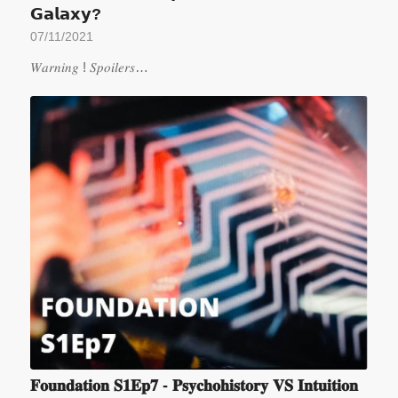
𝗚𝗮𝗹𝗮𝘅𝘆?
07/11/2021
𝑊𝑎𝑟𝑛𝑖𝑛𝑔 ! 𝑆𝑝𝑜𝑖𝑙𝑒𝑟𝑠…
𝐅𝐨𝐮𝐧𝐝𝐚𝐭𝐢𝐨𝐧 𝐒𝟏𝐄𝐩𝟕 - 𝐏𝐬𝐲𝐜𝐡𝐨𝐡𝐢𝐬𝐭𝐨𝐫𝐲 𝐕𝐒 𝐈𝐧𝐭𝐮𝐢𝐭𝐢𝐨𝐧