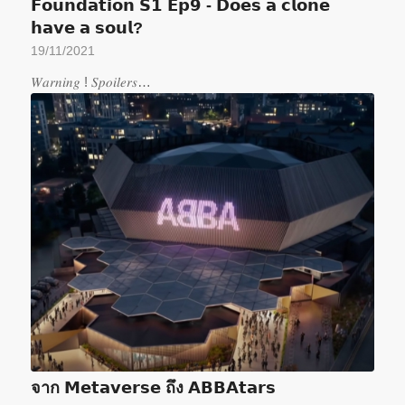
𝗙𝗼𝘂𝗻𝗱𝗮𝘁𝗶𝗼𝗻 𝗦𝟭 𝗘𝗽𝟵 - 𝗗𝗼𝗲𝘀 𝗮 𝗰𝗹𝗼𝗻𝗲
𝗵𝗮𝘃𝗲 𝗮 𝘀𝗼𝘂𝗹?
19/11/2021
𝑊𝑎𝑟𝑛𝑖𝑛𝑔 ! 𝑆𝑝𝑜𝑖𝑙𝑒𝑟𝑠…
จาก 𝗠𝗲𝘁𝗮𝘃𝗲𝗿𝘀𝗲 ถึง 𝗔𝗕𝗕𝗔𝘁𝗮𝗿𝘀