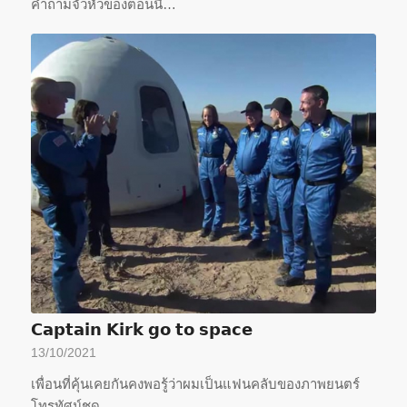
คำถามจั่วหัวของตอนนี้…
𝗖𝗮𝗽𝘁𝗮𝗶𝗻 𝗞𝗶𝗿𝗸 𝗴𝗼 𝘁𝗼 𝘀𝗽𝗮𝗰𝗲
13/10/2021
เพื่อนที่คุ้นเคยกันคงพอรู้ว่าผมเป็นแฟนคลับของภาพยนตร์
โทรทัศน์ชุด…