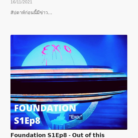
16/11/2021
สัปดาห์ก่อนนี้มีข่าว…
𝗙𝗼𝘂𝗻𝗱𝗮𝘁𝗶𝗼𝗻 𝗦𝟭𝗘𝗽𝟴 - 𝗢𝘂𝘁 𝗼𝗳 𝘁𝗵𝗶𝘀