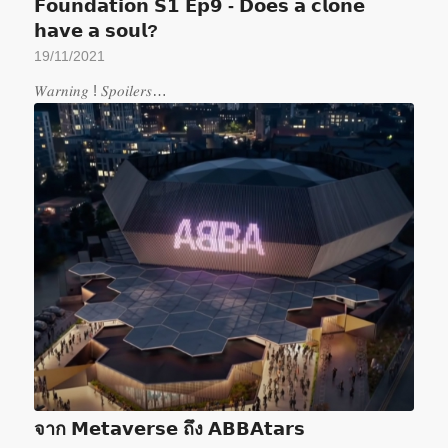
𝗙𝗼𝘂𝗻𝗱𝗮𝘁𝗶𝗼𝗻 𝗦𝟭 𝗘𝗽𝟵 - 𝗗𝗼𝗲𝘀 𝗮 𝗰𝗹𝗼𝗻𝗲
𝗵𝗮𝘃𝗲 𝗮 𝘀𝗼𝘂𝗹?
19/11/2021
𝑊𝑎𝑟𝑛𝑖𝑛𝑔 ! 𝑆𝑝𝑜𝑖𝑙𝑒𝑟𝑠…
จาก 𝗠𝗲𝘁𝗮𝘃𝗲𝗿𝘀𝗲 ถึง 𝗔𝗕𝗕𝗔𝘁𝗮𝗿𝘀