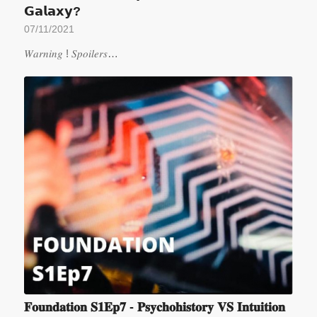
𝗚𝗮𝗹𝗮𝘅𝘆?
07/11/2021
𝑊𝑎𝑟𝑛𝑖𝑛𝑔 ! 𝑆𝑝𝑜𝑖𝑙𝑒𝑟𝑠…
𝐅𝐨𝐮𝐧𝐝𝐚𝐭𝐢𝐨𝐧 𝐒𝟏𝐄𝐩𝟕 - 𝐏𝐬𝐲𝐜𝐡𝐨𝐡𝐢𝐬𝐭𝐨𝐫𝐲 𝐕𝐒 𝐈𝐧𝐭𝐮𝐢𝐭𝐢𝐨𝐧