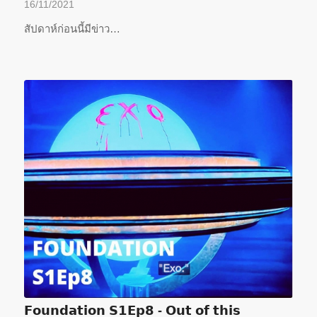
16/11/2021
สัปดาห์ก่อนนี้มีข่าว…
𝗙𝗼𝘂𝗻𝗱𝗮𝘁𝗶𝗼𝗻 𝗦𝟭𝗘𝗽𝟴 - 𝗢𝘂𝘁 𝗼𝗳 𝘁𝗵𝗶𝘀