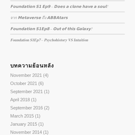
𝗙𝗼𝘂𝗻𝗱𝗮𝘁𝗶𝗼𝗻 𝗦𝟭 𝗘𝗽𝟵 – 𝗗𝗼𝗲𝘀 𝗮 𝗰𝗹𝗼𝗻𝗲 𝗵𝗮𝘃𝗲 𝗮 𝘀𝗼𝘂𝗹?
จาก 𝗠𝗲𝘁𝗮𝘃𝗲𝗿𝘀𝗲 ถึง 𝗔𝗕𝗕𝗔𝘁𝗮𝗿𝘀
𝗙𝗼𝘂𝗻𝗱𝗮𝘁𝗶𝗼𝗻 𝗦𝟭𝗘𝗽𝟴 – 𝗢𝘂𝘁 𝗼𝗳 𝘁𝗵𝗶𝘀 𝗚𝗮𝗹𝗮𝘅𝘆?
𝐅𝐨𝐮𝐧𝐝𝐚𝐭𝐢𝐨𝐧 𝐒𝟏𝐄𝐩𝟕 – 𝐏𝐬𝐲𝐜𝐡𝐨𝐡𝐢𝐬𝐭𝐨𝐫𝐲 𝐕𝐒 𝐈𝐧𝐭𝐮𝐢𝐭𝐢𝐨𝐧
บทความย้อนหลัง
November 2021
(4)
October 2021
(6)
September 2021
(1)
April 2018
(1)
September 2016
(2)
March 2015
(1)
January 2015
(1)
November 2014
(1)