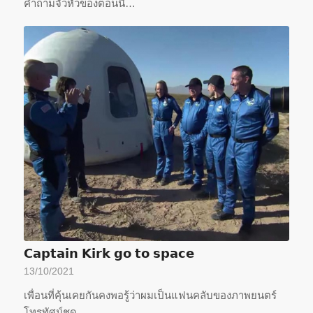
คำถามจั่วหัวของตอนนี้…
𝗖𝗮𝗽𝘁𝗮𝗶𝗻 𝗞𝗶𝗿𝗸 𝗴𝗼 𝘁𝗼 𝘀𝗽𝗮𝗰𝗲
13/10/2021
เพื่อนที่คุ้นเคยกันคงพอรู้ว่าผมเป็นแฟนคลับของภาพยนตร์
โทรทัศน์ชุด…