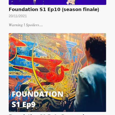
𝗙𝗼𝘂𝗻𝗱𝗮𝘁𝗶𝗼𝗻 𝗦𝟭 𝗘𝗽𝟭𝟬 (𝘀𝗲𝗮𝘀𝗼𝗻 𝗳𝗶𝗻𝗮𝗹𝗲)
20/11/2021
𝑊𝑎𝑟𝑛𝑖𝑛𝑔 ! 𝑆𝑝𝑜𝑖𝑙𝑒𝑟𝑠…