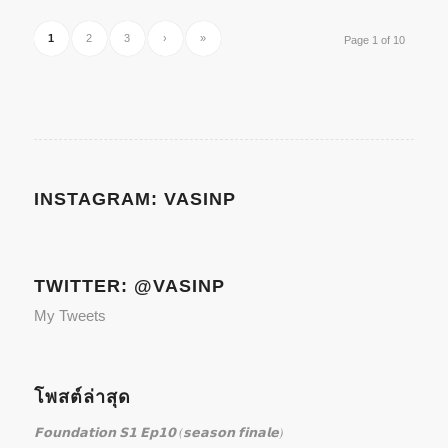
1
2
3
›
»
Page 1 of 10
INSTAGRAM: VASINP
TWITTER: @VASINP
My Tweets
โพสต์ล่าสุด
𝗙𝗼𝘂𝗻𝗱𝗮𝘁𝗶𝗼𝗻 𝗦𝟭 𝗘𝗽𝟭𝟬 (𝘀𝗲𝗮𝘀𝗼𝗻 𝗳𝗶𝗻𝗮𝗹𝗲)