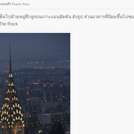
กยอดตึก Empire State
็มไปด้วยหมู่ตึกสูงบนเกาะแมนฮัตตัน ดังรูป ส่วนอาคารที่นิยมขึ้นไปชม
อThe Rock