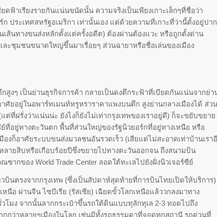
ียดฟ้าเรียงรายกันแน่นขนัดนั้น ความจริงเป็นเพียงเกาะเล็กๆที่ชื่อว่า
อร์ก ประเทศสหรัฐอเมริกา เท่านั้นเอง แต่ด้วยความที่เกาะที่ว่านี้ตั้งอยู่ปาก
นเส้นทางขนส่งหลักตั้งแต่ครั้งอดีต) ต้องผ่านต้องแวะ หรือถูกตั้งด่าน
ละชุมชนขนาดใหญ่ขึ้นมาเรื่อยๆ ส่วนฉายาหรือชื่อเล่นของเมือง
งตึกสูงๆ เป็นย่านธุรกิจการค้า กลายเป็นดงตึกระฟ้าที่เบียดกันแน่นจากย่า
งอาศัยอยู่ในอพาร์ทเมนท์หรูหราราคาแพงบนตึก สูงย่านกลางเมืองได้ ส่ว
ี่ฝรั่งว่าแน่นน่ะ ยังไงก็ยังไม่เท่ากรุงเทพของเราอยู่ดี) ก็จะขยับขยาย
ที่อยู่ทางตะวันตก พื้นที่ส่วนใหญ่ของรัฐนิวยอร์กที่อยู่ทางเหนือ หรือ
ืองก็อาศัยระบบขนส่งมวลชนอันรวดเร็ว (เสียแต่ไม่สะอาดเท่าบ้านเราอ
นหลายสิบหรือเกือบร้อยปีซึ่งขยายไปทางตะวันออกจน ถึงสนามบิน
ณซากของ World Trade Center ลอดใต้ทะเลไปยังฝั่งนิวเจอร์ซีย์
่ยวบินตรงจากกรุงเทพ (ซึ่งเป็นสัปดาห์สุดท้ายที่การบินไทยเปิดให้บริการ)
หนือ ผ่านจีน ไซบีเรีย (รัสเซีย) เฉียดขั้วโลกเหนือแล้ววกลงมาทาง
วโมง จากนั้นลากกระเป๋าขึ้นรถใต้ดินแบบทุลักทุเล 2-3 ทอดไปถึง
จยากกว่าหลายๆเมืองในโลก เช่นมีทั้งรถธรรมดาที่จอดทุกสถานี รถด่วนที่