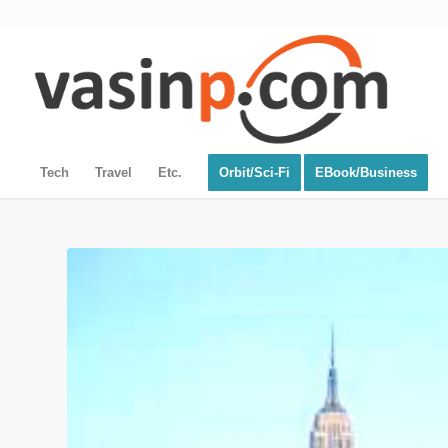
Tech
Travel
Etc.
Orbit/Sci-Fi
EBook/Business