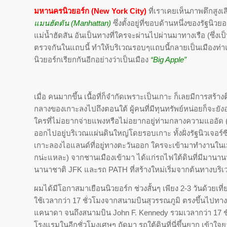
มหานครนิวยอร์ก (New York City)
ที่เราเคยเห็นภาพตึกสูงเส
แมนฮัตตัน (Manhattan)
ซึ่งตั้งอยู่ที่ขอบด้านหนึ่งของรัฐนิวย
แม่น้ำฮัดสัน อันเป็นทางที่ใครจะผ่านไปผ่านมาทางเรือ (ซึ่งเป็
ตรวจกันในแถบนี้ ทำให้บริเวณรอบๆแถบนี้กลายเป็นเมืองท่าแ
นิวยอร์กเรียกกันอีกอย่างว่าเป็นเมือง
“Big Apple”
เมื่อ คนมากขึ้น เนื้อที่ก็จำกัดเพราะเป็นเกาะ ก็เลยมีการสร้า
กลางของเกาะลงไปถึงตอนใต้ ผู้คนที่มีทุนทรัพย์หน่อยก็จะยั
ใครที่ไม่อยากจ่ายแพงหรือไม่อยากอยู่ท่ามกลางความแออัด (แต่ท
ออกไปอยู่บริเวณแผ่นดินใหญ่โดยรอบเกาะ ทั้งฝั่งรัฐนิวเจอร์ซีย์
เกาะลองไอแลนด์ที่อยู่ทางตะวันออก ใครจะเข้ามาทำงานในเม
กน่ะแหละ) จากชานเมืองเข้ามา ได้แก่รถไฟใต้ดินที่มีมานา
นานาชาติ JFK และรถ PATH ที่สร้างใหม่เริ่มจากต้นทางบริเว
ผมได้มีโอกาสมาเยือนนิวยอร์ก ช่วงสั้นๆ เพียง 2-3 วันด้วยเที
ใช้เวลากว่า 17 ชั่วโมงจากสนามบินสุวรรณภูมิ ตรงขึ้นไปทางเ
แคนาดา จนถึงสนามบิน John F. Kennedy รวมเวลากว่า 17 ชั่
โรงแรมในอีกชั่วโมงเศษๆ ถัดมา รถใต้ดินที่นี่ขึ้นยาก เข้าใ