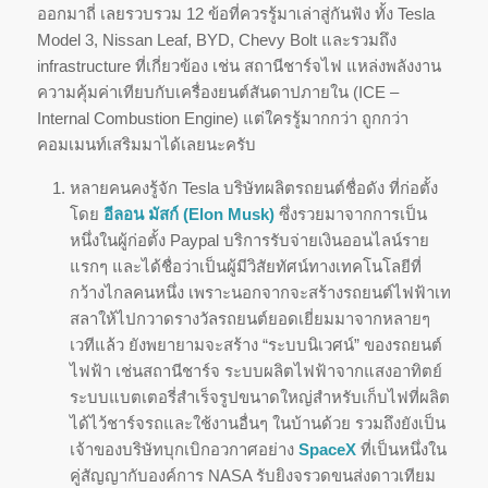
ออกมาถี่ เลยรวบรวม 12 ข้อที่ควรรู้มาเล่าสู่กันฟัง ทั้ง Tesla
Model 3, Nissan Leaf, BYD, Chevy Bolt และรวมถึง
infrastructure ที่เกี่ยวข้อง เช่น สถานีชาร์จไฟ แหล่งพลังงาน
ความคุ้มค่าเทียบกับเครื่องยนต์สันดาปภายใน (ICE –
Internal Combustion Engine) แต่ใครรู้มากกว่า ถูกกว่า
คอมเมนท์เสริมมาได้เลยนะครับ
หลายคนคงรู้จัก Tesla บริษัทผลิตรถยนต์ชื่อดัง ที่ก่อตั้ง
โดย
อีลอน มัสก์ (Elon Musk)
ซึ่งรวยมาจากการเป็น
หนึ่งในผู้ก่อตั้ง Paypal บริการรับจ่ายเงินออนไลน์ราย
แรกๆ และได้ชื่อว่าเป็นผู้มีวิสัยทัศน์ทางเทคโนโลยีที่
กว้างไกลคนหนึ่ง เพราะนอกจากจะสร้างรถยนต์ไฟฟ้าเท
สลาให้ไปกวาดรางวัลรถยนต์ยอดเยี่ยมมาจากหลายๆ
เวทีแล้ว ยังพยายามจะสร้าง “ระบบนิเวศน์” ของรถยนต์
ไฟฟ้า เช่นสถานีชาร์จ ระบบผลิตไฟฟ้าจากแสงอาทิตย์
ระบบแบตเตอรี่สำเร็จรูปขนาดใหญ่สำหรับเก็บไฟที่ผลิต
ได้ไว้ชาร์จรถและใช้งานอื่นๆ ในบ้านด้วย รวมถึงยังเป็น
เจ้าของบริษัทบุกเบิกอวกาศอย่าง
SpaceX
ที่เป็นหนึ่งใน
คู่สัญญากับองค์การ NASA รับยิงจรวดขนส่งดาวเทียม