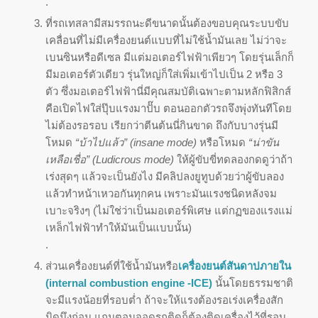
.
ที่รถเทสลามีสมรรถนะดีขนาดนั้นต้องขอบคุณระบบขับ
เคลื่อนที่ไม่มีเครื่องยนต์แบบที่ไม่ใช้น้ำมันเลย ไม่ว่าจะ
เบนซินหรือดีเซล มีแต่มอเตอร์ไฟฟ้าเพียวๆ โดยรุ่นเล็กก็
มีมอเตอร์ตัวเดียว รุ่นใหญ่ก็ใส่เพิ่มเข้าไปเป็น 2 หรือ 3
ตัว ซึ่งมอเตอร์ไฟฟ้านี่มีคุณสมบัติเฉพาะตามหลักฟิสิกส์
คือเปิดไฟใส่ปุ๊บแรงมาปั๊บ ตอนออกตัวรถจึงพุ่งทันทีโดย
ไม่ต้องรอรอบ เรียกว่าตีนต้นนี่กินขาด ถึงกับบางรุ่นมี
โหมด
“บ้าไปแล้ว” (insane mode)
หรือโหมด
“น่าขัน
เหลือเชื่อ” (Ludicrous mode)
ให้ผู้ขับขี่ทดลองกดดูว่าถ้า
เร่งสุดๆ แล้วจะเป็นยังไง มีคลิปลงยูทูบด้วยว่าผู้ขับลอง
แล้วทำหน้าเหวอกันทุกคน เพราะมันแรงชนิดหลังจม
เบาะจริงๆ (ไม่ใช่ว่าเป็นมอเตอร์พิเศษ แต่กฏของแรงแม่
เหล็กไฟฟ้าทำให้มันเป็นแบบนั้น)
.
ส่วนเครื่องยนต์ที่ใช้น้ำมันหรือ
เครื่องยนต์สันดาปภายใน
(internal combustion engine -ICE)
นั้นโดยธรรมชาติ
จะมีแรงน้อยที่รอบต่ำ ถ้าจะให้แรงต้องรอเร่งเครื่องสัก
นิดนึงก่อน แถมตอนจอดรถติดก็ต้องติดเครื่องไว้ที่รอบ