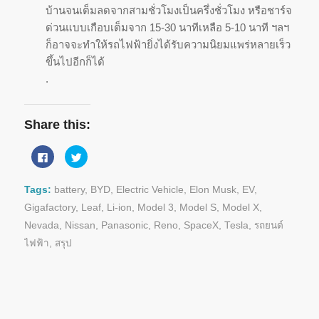
บ้านจนเต็มลดจากสามชั่วโมงเป็นครึ่งชั่วโมง หรือชาร์จ
ด่วนแบบเกือบเต็มจาก 15-30 นาทีเหลือ 5-10 นาที ฯลฯ
ก็อาจจะทำให้รถไฟฟ้ายิ่งได้รับความนิยมแพร่หลายเร็ว
ขึ้นไปอีกก็ได้
.
Share this:
Click
Click
to
to
share
share
on
on
Facebook
Twitter
Tags:
battery
,
BYD
,
Electric Vehicle
,
Elon Musk
,
EV
,
(Opens
(Opens
in
in
Gigafactory
,
Leaf
,
Li-ion
,
Model 3
,
Model S
,
Model X
,
new
new
window)
window)
Nevada
,
Nissan
,
Panasonic
,
Reno
,
SpaceX
,
Tesla
,
รถยนต์
ไฟฟ้า
,
สรุป