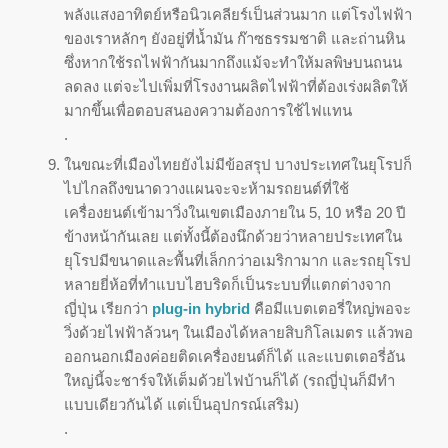
พลังแสงอาทิตย์หรือนิวเคลียร์เป็นส่วนมาก แต่โรงไฟฟ้า
ของเราหลักๆ ยังอยู่ที่น้ำมัน ก๊าซธรรมชาติ และถ่านหิน
ซึ่งหากใช้รถไฟฟ้ากันมากถึงแม้จะทำให้มลพิษบนถนน
ลดลง แต่จะไปเพิ่มที่โรงงานผลิตไฟฟ้าที่ต้องเร่งผลิตให้
มากขึ้นเพื่อตอบสนองความต้องการใช้ไฟแทน
.
ในขณะที่เมืองไทยยังไม่มีข้อสรุป บางประเทศในยุโรปก็
ไปไกลถึงขนาดวางแผนจะจะห้ามรถยนต์ที่ใช้
เครื่องยนต์เข้ามาวิ่งในเขตเมืองภายใน 5, 10 หรือ 20 ปี
ข้างหน้ากันเลย แต่ทั้งนี้ต้องนึกด้วยว่าหลายประเทศใน
ยุโรปมีขนาดและพื้นที่เล็กกว่าอเมริกามาก และรถยุโรป
หลายยี่ห้อที่ทำแบบไฮบริดก็เป็นระบบที่แตกต่างจาก
ญี่ปุ่น เรียกว่า
plug-in hybrid
คือมีแบตเตอรี่ใหญ่พอจะ
วิ่งด้วยไฟฟ้าล้วนๆ ในเมืองได้หลายสิบกิโลเมตร แล้วพอ
ออกนอกเมืองค่อยติดเครื่องยนต์ก็ได้ และแบตเตอรี่อัน
ใหญ่นี้จะชาร์จให้เต็มด้วยไฟบ้านก็ได้ (รถญี่ปุ่นก็มีทำ
แบบเดียวกันได้ แต่เป็นอุปกรณ์เสริม)
.