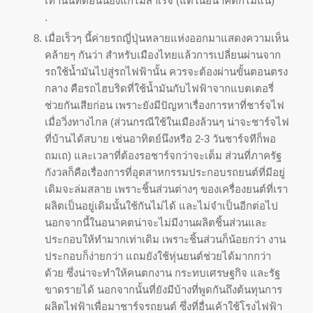
เท่านั้นที่ตอนนี้ยังแก้ไม่สำเร็จ (แต่ในอนาคตก็ไม่แน่)
.
เมื่อเร็วๆ นี้ค่ายรถญี่ปุ่นหลายแห่งออกมาแสดงความเห็น
คล้ายๆ กันว่า สำหรับเมืองไทยแล้วการเปลี่ยนผ่านจาก
รถใช้น้ำมันไปสู่รถไฟฟ้านั้น ควรจะต้องผ่านขั้นตอนตรง
กลาง คือรถไฮบริดที่ใช้น้ำมันกับไฟฟ้าจากแบตเตอรี่
ช่วยกันเสียก่อน เพราะยังมีปัญหาเรื่องการหาที่ชาร์จไฟ
เมื่อวิ่งทางไกล (ส่วนกรณีใช้ในเมืองล้วนๆ น่าจะชาร์จไฟ
ที่บ้านได้สบาย เช่นอาทิตย์นึงหรือ 2-3 วันชาร์จทีก็พอ
ถมเถ) และเวลาที่ต้องรอชาร์จกว่าจะเต็ม ส่วนที่ภาครัฐ
กังวลก็คือเรื่องการที่อุตสาหกรรมประกอบรถยนต์ที่มีอยู่
เดิมจะล่มสลาย เพราะชิ้นส่วนต่างๆ ของเครื่องยนต์ที่เรา
ผลิตเป็นอยู่เดิมนั้นใช้กันไม่ได้ และไม่จำเป็นอีกต่อไป
นอกจากนี้ในอนาคตน่าจะไม่มีงานผลิตชิ้นส่วนและ
ประกอบให้ทำมากเท่าเดิม เพราะชิ้นส่วนก็น้อยกว่า งาน
ประกอบก็ง่ายกว่า แถมยังใช้หุ่นยนต์ช่วยได้มากกว่า
ด้วย ซึ่งน่าจะทำให้คนตกงาน กระทบเศรษฐกิจ และรัฐ
ขาดรายได้ นอกจากนั้นที่ยังมีบ้างที่พูดกันถึงต้นทุนการ
ผลิตไฟฟ้าเพื่อมาชาร์จรถยนต์ ซึ่งที่อื่นเค้าใช้โรงไฟฟ้า