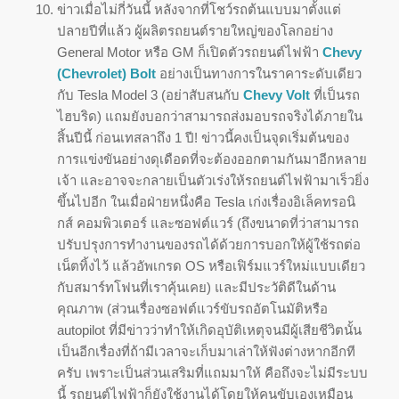
ข่าวเมื่อไม่กี่วันนี้ หลังจากที่โชว์รถต้นแบบมาตั้งแต่
ปลายปีที่แล้ว ผู้ผลิตรถยนต์รายใหญ่ของโลกอย่าง
General Motor หรือ GM ก็เปิดตัวรถยนต์ไฟฟ้า
Chevy
(Chevrolet) Bolt
อย่างเป็นทางการในราคาระดับเดียว
กับ Tesla Model 3 (อย่าสับสนกับ
Chevy Volt
ที่เป็นรถ
ไฮบริด) แถมยังบอกว่าสามารถส่งมอบรถจริงได้ภายใน
สิ้นปีนี้ ก่อนเทสลาถึง 1 ปี! ข่าวนี้คงเป็นจุดเริ่มต้นของ
การแข่งขันอย่างดุเดือดที่จะต้องออกตามกันมาอีกหลาย
เจ้า และอาจจะกลายเป็นตัวเร่งให้รถยนต์ไฟฟ้ามาเร็วยิ่ง
ขึ้นไปอีก ในเมื่อฝ่ายหนึ่งคือ Tesla เก่งเรื่องอิเล็คทรอนิ
กส์ คอมพิวเตอร์ และซอฟต์แวร์ (ถึงขนาดที่ว่าสามารถ
ปรับปรุงการทำงานของรถได้ด้วยการบอกให้ผู้ใช้รถต่อ
เน็ตทิ้งไว้ แล้วอัพเกรด OS หรือเฟิร์มแวร์ใหม่แบบเดียว
กับสมาร์ทโฟนที่เราคุ้นเคย) และมีประวัติดีในด้าน
คุณภาพ (ส่วนเรื่องซอฟต์แวร์ขับรถอัตโนมัติหรือ
autopilot ที่มีข่าวว่าทำให้เกิดอุบัติเหตุจนมีผู้เสียชีวิตนั้น
เป็นอีกเรื่องที่ถ้ามีเวลาจะเก็บมาเล่าให้ฟังต่างหากอีกที
ครับ เพราะเป็นส่วนเสริมที่แถมมาให้ คือถึงจะไม่มีระบบ
นี้ รถยนต์ไฟฟ้าก็ยังใช้งานได้โดยให้คนขับเองเหมือน