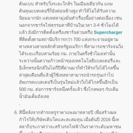
ต้นแบบ สำหรับวิ่งระยะใกล้ๆ ในเมืองเดียวกัน แถม
ต้นทุนแบตเตอรี่ก็ยังค่อนข้างสูง ทำให้ไม่ได้รับความ
นิยมมากนัก แต่เทสลามุ่งมั่นทำเรื่องนี้อย่างต่อเนื่อง เช่น
นอกจากชาร์จไฟธรรมดาที่บ้านในเวลา 3-4 ชั่วโมงได้
แล้ว ยังมีการติดตั้งเครื่องชาร์จด่วนหรือ
Supercharger
ที่ติดตั้งตามสถานีบริการกว่า 700 แห่งกระจายอยู่ตาม
ทางหลวงสายหลักทั่วสหรัฐอเมริกา ที่สามารถชาร์จจนวิ่ง
ได้ระยะเกือบสามร้อย กม. ภายในครึ่งชั่วโมงเท่านั้น
ระหว่างนั้นความก้าวหน้าของเทคโนโลยีแบตเตอรี่และ
อิเล็กทรอนิกส์ในไม่กี่ปีที่ผ่านมาก็ทำให้รถวิ่งได้ไกลขึ้น
ล่าสุดเดือนที่แล้วผู้ใช้เทสลาสามารถนำรถรุ่นเก่าไป
อัพเกรดแบตเตอรี่เป็นรุ่นใหม่แล้ววิ่งได้ไกลขึ้นอีกเป็น
500 กม. ต่อการชาร์จหนึ่งครั้งแล้ว ซึ่งไกลพอๆ กับเติม
น้ำมันเต็มถังเลย
.
ทีนี้หลังจากทำรถหรูราคาแพงมาหลายปี เพื่อสร้างผล
กำไรให้บริษัทเติบโตและสะสมทุน เมื่อต้นปี 2016 นี้เท
สลาก็ประกาศว่าจะสร้างรถไฟฟ้าในราคาระดับมหาชน