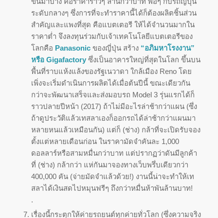
ขึ้นมาบ้าง คือราคาราวๆ ล้านกว่าบาท พอๆ กับรถญี่ปุ่น
ระดับกลางๆ ซึ่งการที่จะทำราคานี้ได้ก็ต้องผลิตชิ้นส่วน
สำคัญและแพงที่สุด คือแบตเตอรี ให้ได้จำนวนมากใน
ราคาต่ำ จึงลงทุนร่วมกับเจ้าเทคโนโลยีแบตเตอรีของ
โลกคือ
Panasonic
ของญี่ปุ่น สร้าง
“อภิมหาโรงงาน”
หรือ Gigafactory
ซึ่งเป็นอาคารใหญ่ที่สุดในโลก ขึ้นบน
พื้นที่ราบแห้งแล้งของรัฐเนวาดา ใกล้เมือง Reno โดย
เพิ่งจะเริ่มดำเนินการผลิตได้เมื่อต้นปีนี้ ขณะเดียวกัน
กว่าจะพัฒนาเสร็จและส่งมอบรถ Model 3 รุ่นแรกได้ก็
ราวปลายปีหน้า (2017) ถ้าไม่มีอะไรล่าช้ากว่าแผน (ซึ่ง
ถ้าดูประวัติแล้วเทสลาเองก็ออกรถได้ล่าช้ากว่าแผนมา
หลายหนแล้วเหมือนกัน) แต่ก็ (ช่าง) กล้าที่จะเปิดรับจอง
ตั้งแต่หลายเดือนก่อน ในราคามัดจำคันละ 1,000
ดอลลาร์หรือสามหมื่นกว่าบาท แต่ปรากฏว่าดันมีลูกค้า
ที่ (ช่าง) กล้ากว่า แห่กันมาจองทางเว็บพรึ่บเดียวกว่า
400,000 คัน (จ่ายมัดจำแล้วด้วย!) งานนี้น่าจะทำให้เท
สลาได้เงินสดไปหมุนฟรีๆ ถึงกว่าหมื่นห้าพันล้านบาท!
.
เรื่องนี้กระตุกให้ค่ายรถยนต์ทุกค่ายทั่วโลก (ซึ่งความจริง