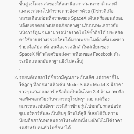
ขึ้นสู่วงโคจร ส่งของให้สถานีอวกาศนานาชาติ และมี
แผนจะส่งคนไปสำรวจดาวอังคารด้วย (มีข่าวดีเมื่อ
หลายเดือนก่อนที่จรวดของ SpaceX เดินเครื่องยนต์ถอย
หลังลงจอดอย่างปลอดภัยกลางฐานรับบนทะเลราวกับ
หนังการ์ตูน จนสามารถนำจรวดไปใช้ซ้ำอีกได้ ประหยัด
ค่าใช้จ่ายสร้างจรวดใหม่ได้มากเพราะไม่ต้องทิ้ง แต่ข่าว
ร้ายเมื่อสัปดาห์ก่อนคือจรวดอีกลำใหม่เอี่ยมของ
SpaceX ที่กำลังเตรียมส่งดาวเทียมของ Facebook ดัน
ระเบิดแหลกยับคาฐานยิงไปสะงั้น)
.
รถยนต์เทสลาได้ชื่อว่ามีคุณภาพเป็นเลิศ แต่ราคาก็ไม่
ใช่ถูกๆ ที่ออกมาแล้วเช่น Model S และ Model X นี่ราคา
ราวๆ แสนดอลลาร์ หรือคิดเป็นเงินไทย 3-4 ล้านบาท คือ
พอฟัดพอเหวี่ยงกับพวกรถยุโรปหรูๆ เลย แต่เรื่อง
สมรรถนะเช่นอัตราเร่งนี่ก้าวข้ามรุ่นไปชกกับรถสปอร์ต
ซูเปอร์คาร์คันละเป็นสิบๆ ล้านได้สูสี ก็เลยได้รับความ
นิยมฮือฮากันพอสมควรในระดับหนึ่ง แต่ก็ยังไม่ใช่ราคา
รถสำหรับคนทั่วไปซื้อหาได้