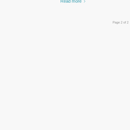
Read more
Page 2 of 2