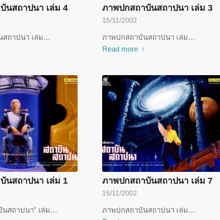
ันสถาปนา เล่ม 4
ภาพปกสถาบันสถาปนา เล่ม 3
15/11/2002
นสถาปนา เล่ม…
ภาพปกสถาบันสถาปนา เล่ม…
Read more
ันสถาปนา เล่ม 1
ภาพปกสถาบันสถาปนา เล่ม 7
15/11/2002
ันสถาปนา" เล่ม…
ภาพปกสถาบันสถาปนา เล่ม…