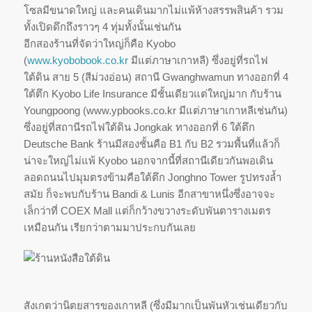
โซลมีขนาดใหญ่ และคนเดินมากไม่แพ้ห้างสรรพสินค้า รวม
ทั้งเปิดดึกถึงราวๆ 4 ทุ่มทั้งนั้นเช่นกัน
อีกสองร้านที่จัดว่าใหญ่ก็คือ Kyobo
(
www.kyobobook.co.kr
มีแต่ภาษาเกาหลี) ซึ่งอยู่ที่รถไฟ
ใต้ดิน สาย 5 (สีม่วงอ่อน) สถานี Gwanghwamun ทางออกที่ 4
ใต้ตึก Kyobo Life Insurance มีชั้นเดียวแต่ใหญ่มาก กับร้าน
Youngpoong (www.ypbooks.co.kr มีแต่ภาษาเกาหลีเช่นกัน)
ซึ่งอยู่ที่สถานีรถไฟใต้ดิน Jongkak ทางออกที่ 6 ใต้ตึก
Deutsche Bank ร้านมีสองชั้นคือ B1 กับ B2 รวมพื้นที่แล้วก็
น่าจะใหญ่ไม่แพ้ Kyobo นอกจากนี้ที่สถานีเดียวกันพอเดิน
ลอดถนนไปมุมตรงข้ามคือใต้ตึก Jonghno Tower รูปทรงล้ำ
สมัย ก็จะพบกับร้าน Bandi & Lunis อีกสาขาหนึ่งซึ่งอาจจะ
เล็กว่าที่ COEX Mall แต่ก็กว้างขวางระดับพันตารางเมตร
เหมือนกัน เรียกว่าตามมาประกบกันเลย
สังเกตว่านิตยสารของเกาหลี (ซึ่งมีมากเป็นพันหัวเช่นเดียวกับ