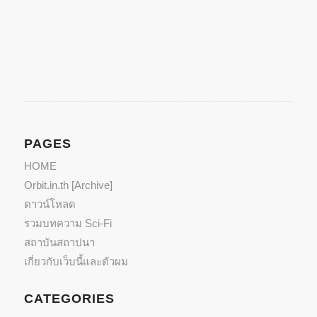
share
share
on
on
Facebook
Twitter
(Opens
(Opens
in
in
new
new
window)
window)
PAGES
HOME
Orbit.in.th [Archive]
ดาวน์โหลด
รวมบทความ Sci-Fi
สถาบันสถาปนา
เกี่ยวกับเว็บนี้และตัวผม
CATEGORIES