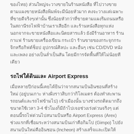
ของไทย) ส่วนใหญ่จะวางขายในร้านหนังสือ ที่ไปวางขาย
ตามแผงขายหนังสือพิมพ์จะมีน้อยหัวมาก คงจะวางแต่เฉพาะ
ที่ขายดีจริงๆเท่านั้น ซึ่งน้อยหัวกว่าที่ขายตามแผงริมถนนหรือ
ในสถานีรถไฟฟ้าบ้านเราเสียอีก และร้านหนังสือทุกแห่ง
นอกจากจะขายหนังสือและนิตยสารแล้ว ยังมีร้านอาหาร ร้าน
กาแฟ ร้านขายเครื่องเขียน กระเป๋า ร้านขายของกระจุกกระ
จิกหรือกิฟต์ช็อป อุปกรณ์ศิลปะ และอื่นๆ เช่น CD/DVD หนัง
และเพลง อย่างเป็นล่ำเป็นสัน โดยมีการจัดพื้นที่ให้ไม่น้อยที
เดียว
รถไฟใต้ดินและ Airport Express
เมื่อหลายปีก่อนนี้เคยได้ยินว่าจากสนามบินอินชอนที่สร้าง
ใหม่ (อยู่บนเกาะ ห่างฝั่งราวสิบกว่ากิโลเมตร ต้องทำสะพาน
รถยนต์และรถไฟข้ามไป) เข้าเมืองนั้น บางช่วงรถติดมากถึง
ขนาดใช้เวลา 3-4 ชั่วโมงก็มีถ้าไปเจอช่วงเร่งด่วนจริงๆ แต่
ตอนนี้รถไฟด่วนไปสนามบินหรือ Airport Express (Arex)
ช่วงแรกที่เชื่อมระหว่างสนามบินเก่าคือกิมโป (Gimpo) ไปยัง
สนามบินใหม่คืออินชอน (Incheon) สร้างเสร็จและเปิดให้