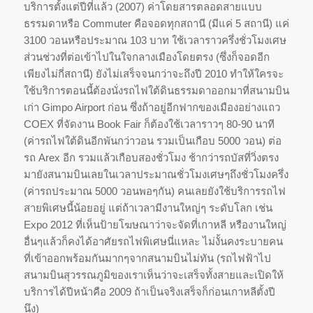
บริการตั้งแต่ปีที่แล้ว (2007) ค่าโดยสารตลอดสายแบบ
ธรรมดาหรือ Commuter คือจอดทุกสถานี (มีแค่ 5 สถานี) แค่
3100 วอนหรือประมาณ 103 บาท ใช้เวลาราวครึ่งชั่วโมงเศษ
ส่วนช่วงที่ต่อเข้าไปในใจกลางเมืองโดยตรง (ซึ่งก็จอดอีก
เพียงไม่กี่สถานี) ยังไม่เสร็จจนกว่าจะถึงปี 2010 ทำให้ใครจะ
ใช้บริการตอนนี้ต้องนั่งรถไฟใต้ดินธรรมดาออกมาที่สนามบิน
เก่า Gimpo Airport ก่อน ซึ่งถ้าอยู่อีกฟากของเมืองอย่างแถว
COEX ที่จัดงาน Book Fair ก็ต้องใช้เวลาราวๆ 80-90 นาที
(ค่ารถไฟใต้ดินอีกพันกว่าวอน รวมเป็นเกือบ 5000 วอน) ต่อ
รถ Arex อีก รวมแล้วเกือบสองชั่วโมง ช้ากว่ารถบัสที่วิ่งตรง
มายังสนามบินเลยในเวลาประมาณชั่วโมงเศษๆถึงชั่วโมงครึ่ง
(ค่ารถประมาณ 5000 วอนพอๆกัน) คนเลยยังใช้บริการรถไฟ
สายพิเศษนี้น้อยอยู่ แต่ถ้าเวลามีงานใหญ่ๆ ระดับโลก เช่น
Expo 2012 ที่เห็นป้ายโฆษณาว่าจะจัดที่เกาหลี หรืองานใหญ่
อื่นๆแล้วก็คงได้อาศัยรถไฟพิเศษนี่แหละ ไม่งั้นคงระบายคน
ที่เข้าออกพร้อมกันมากๆจากสนามบินไม่ทัน (รถไฟฟ้าไป
สนามบินสุวรรณภูมิของเราเห็นว่าจะเสร็จทั้งสายและเปิดให้
บริการได้ปีหน้าคือ 2009 ถ้าเป็นจริงเสร็จก็ก่อนเกาหลีตั้งปี
นึง)