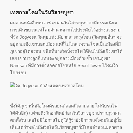
เทศกาลโคมในวันวิสาขบูชา
ผมอ่านหนังสือพบว่าช่วงก่อนวันวิสาขบูชา จะมีธรรมเนียม
การเดินขบวนแห่โคมจำนวนมากไปประดับไว้อย่างสวยงาม
ที่วัด Jogyesa วัดพุธแห่งเดียวกลางกรุงโซล (วัดพุทธอื่นๆ จะ
อยู่ตามเชิงเขานอกเมือง แต่ก็ไม่ไกล เพราะโซลเป็นเมืองที่มี
ภูเขาอยู่โดยรอบ ชนิดที่บางวัดนั่งรถไฟใต้ดินไปถึงเชิงเขาได้
เลย เขาบางลูกก็แทบจะอยู่กลางเมืองด้วยซ้ำ เช่นภูเขา
Namsan ที่มีการตั้งหอคอยโซลหรือ Seoul Tower ไว้ชมวิว
โดยรอบ
ซึ่งใต้ภูเขานั้นมีอุโมงค์รถยนต์ลอดถึงสามสาย ไม่นับรถไฟ
ใต้ดินอีก) แต่พอถึงวันอาทิตย์ก่อนวันวิสาขบูชาปรากฏว่าฝน
ตกทั้งวัน เลยไม่มีโอกาสไปดูให้รู้ว่ายังมีการแห่โคมกันอยู่มั้ย
เห็นแต่ว่าพอไปถึงวัดในวันวิสาขบูชาก็มีโคมจำนวนมหาศาล