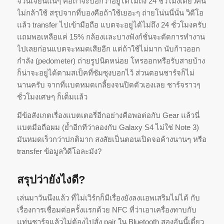
จวนเจี
ยนแน่ๆ คือถ้าจะบอกว่าอยู่ได้ไม่ถึง 24 ชั่วโมงเดี๋ยวคน
ไม่กล้าใช้ สรุปจากที่บองคือถ้าใช้เยอะๆ ถ่ายโน่นนี่นั่น วิดีโอ
แล้ว transfer ไปเข้ามือถือ แบตจะอยู่ได้ไม่ถึง 24 ชั่วโมงครับ
แถมพอเหลือแค่ 15% กล้องและบางฟังก์ชั่นจะตั
ดการทำงาน
ไปเลยก่อนแบตจะหมดเสี
ยอีก แต่ถ้าใช้ไม่มาก นับก้าวออก
กำลัง (pedometer) ถ่ายรูปนิดหน่อย โทรออกหรือรับสายบ้าง
ก็น่าจะอยู่ได้ตามสเป็คที่ซัมซุ
งบอกไว้ ส่วนตอนชาร์จก็ไม่
นานครับ จากที่แบตหมดเกลี้ยงจนปิดตั
วเองเลย ชาร์จราวๆ
ชั่วโมงเศษๆ ก็เต็มแล้ว
มีข้อสังเกตเรื่องแบตเตอรี่อี
กอย่างคือพอต่อกับ Gear แล้วนี่
แบตมือถือผม (ย้ำอีกทีว่าลองกับ Galaxy S4 ไม่ใช่ Note 3)
มันหมดเร็วกว่าปกติมาก สงสัยเป็นตอนเปิดจอค้างนานๆ หรือ
transfer ข้อมูลวิดีโอละมัง?
สรุปว่ายังไงดี?
เล่นมาวันนึงแล้ว ที่ไม่เวิร์กก็มีเรื่องยั
งลงแอพเสริมไม่ได้ กับ
เรื่องการเชื่อมต่อครั้
งแรกด้วย NFC ที่ว่าเอาเครื่องทาบกับ
แท่นชาร์
จแล้วไม่ต้องไปสั่ง pair ใน Bluetooth สองอันนี้เดี๋ยว