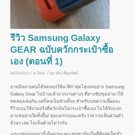
รีวิว Samsung Galaxy
GEAR ฉบับควักกระเป๋าซื้อ
เอง (ตอนที่ 1)
/
/
04/10/2013
in
Tech
by
วศิน เพิ่มทรัพย์
อาจมีหลายคนได้ทดลองใช้นาฬิกาสุ
ดไฮเทคอย่าง Samsung
Galaxy Gear ไปบ้างแล้วจากงานต่างๆ ที่ทางซัมซุงเอามาให้
ทดลองเล่
นกัน แต่ก็คงเป็นช่วงสั้นๆ สำหรับบทความนี้ผมจะ
รีวิวแบบใช้
งานจริงที่ควักเงินในกระเป๋าซื้อเอง ไม่ได้รับแจก
มาแต่อย่างใดทั้งสิ้น! ขอบอกก่อนนะครับว่าความเห็นส่วนตัว
ล้วนๆ เลย ไม่เห็นด้วยไม่ว่ากัน
แกะกล่องออกมาก็เห็นสายและแท่
นชาร์จเป็นสีส้มสดใสเข้า