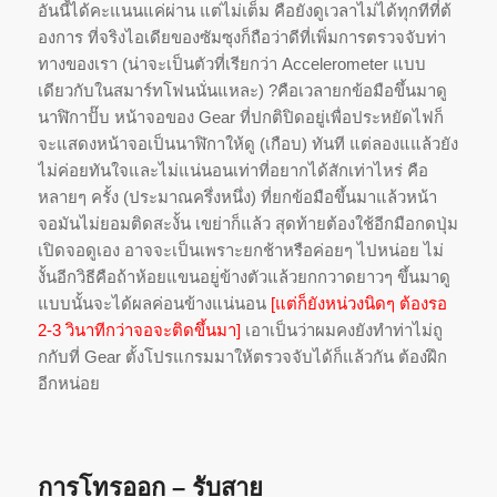
อันนี้ได้คะแนนแค่ผ่าน แต่ไม่เต็ม คือยังดูเวลาไม่ได้ทุกทีที่ต้
องการ ที่จริงไอเดียของซัมซุงก็ถือว่
าดีที่เพิ่มการตรวจจับท่
า
ทางของเรา (น่าจะเป็นตัวที่เรียกว่า Accelerometer แบบ
เดียวกับในสมาร์ทโฟนนั่นแหละ) ?คือเวลายกข้อมือขึ้นมาดู
นาฬิ
กาปั๊บ หน้าจอของ Gear ที่ปกติปิดอยู่เพื่อประหยัดไฟก็
จะแสดงหน้าจอเป็นนาฬิกาให้ดู (เกือบ) ทันที แต่ลองแแล้วยัง
ไม่ค่อยทันใจและไม่
แน่นอนเท่าที่อยากได้สักเท่
าไหร่ คือ
หลายๆ ครั้ง (ประมาณครึ่งหนึ่ง) ที่ยกข้อมือขึ้นมาแล้วหน้า
จอมั
นไม่ยอมติดสะงั้น เขย่าก็แล้ว สุดท้ายต้องใช้อีกมือกดปุ่ม
เปิ
ดจอดูเอง อาจจะเป็นเพราะยกช้าหรือค่อยๆ ไปหน่อย ไม่
งั้นอีกวิธีคือถ้าห้อยแขนอยู
่ข้างตัวแล้วยกกวาดยาวๆ ขึ้นมาดู
แบบนั้นจะได้ผลค่อนข้างแน่นอน
[แต่ก็ยังหน่วงนิดๆ ต้องรอ
2-3 วินาทีกว่าจอจะติดขึ้นมา]
เอาเป็นว่าผมคงยังทำท่าไม่ถู
กกั
บที่ Gear ตั้งโปรแกรมมาให้ตรวจจับได้ก็
แล้วกัน ต้องฝึก
อีกหน่อย
การโทรออก – รับสาย