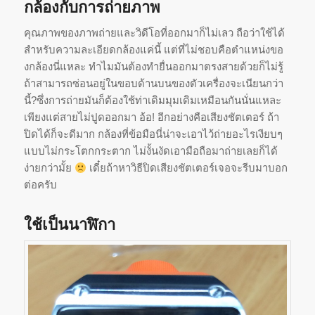
กล้องกับการถ่ายภาพ
คุณภาพของภาพถ่ายและวิดีโอที่
ออกมาก็ไม่เลว ถือว่าใช้ได้
สำหรับความละเอี
ยดกล้องแค่นี้ แต่ที่ไม่ชอบคือตำแหน่งขอ
งกล้
องนี่แหละ ทำไมมันต้องทำยื่นออกมาตรงสายด้
วยก็ไม่รู้
ถ้าสามารถซ่อนอยู่ในขอบด้
านบนของตัวเครื่องจะเนียนกว่า
นี้?ซึ่งการถ่ายมันก็ต้องใช้ท่าเดิ
มมุมเดิมเหมือนกันนั่นแหละ
เพียงแต่สายไม่ปูดออกมา อ้อ! อีกอย่างคือเสียงชัตเตอร์ ถ้า
ปิดได้ก็จะดีมาก กล้องที่ข้อมือนี่น่าจะเอาไว้ถ่
ายอะไรเงียบๆ
แบบไม่กระโตกกระตาก ไม่งั้นงัดเอามือถือมาถ่ายเลยก็
ได้
ง่ายกว่ามั้ย
เดี๋ยถ้าหาวิธีปิดเสียงชัตเตอร์เจอจะรีบมาบอก
ต่อครับ
ใช้เป็นนาฬิกา