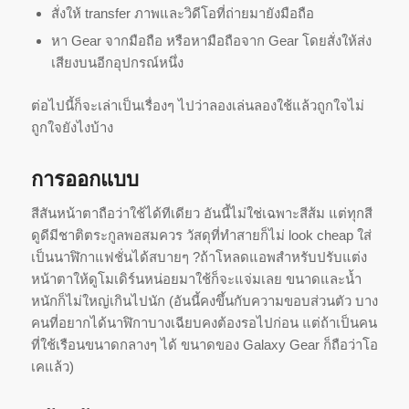
สั่งให้ transfer ภาพและวิดีโอที่ถ่ายมายังมือถื
อ
หา Gear จากมือถือ หรือหามือถือจาก Gear โดยสั่งให้ส่ง
เสียงบนอีกอุปกรณ์
หนึ่ง
ต่อไปนี้ก็จะเล่าเป็นเรื่องๆ ไปว่าลองเล่นลองใช้แล้วถูกใจไม่
ถูกใจยังไงบ้าง
การออกแบบ
สีสันหน้าตาถือว่าใช้ได้ทีเดียว อันนี้ไม่ใช่เฉพาะสีส้ม แต่ทุกสี
ดูดีมีชาติตระกู
ลพอสมควร วัสดุที่ทำสายก็ไม่ look cheap ใส่
เป็นนาฬิกาแฟชั่นได้สบายๆ ?ถ้าโหลดแอพสำหรับปรับแต่ง
หน้
าตาให้ดูโมเดิร์นหน่อยมาใช้ก็
จะแจ่มเลย ขนาดและน้ำ
หนักก็ไม่ใหญ่เกิ
นไปนัก (อันนี้คงขึ้นกับความขอบส่วนตัว บาง
คนที่อยากได้นาฬิกาบางเฉี
ยบคงต้องรอไปก่อน แต่ถ้าเป็นคน
ที่ใช้เรื
อนขนาดกลางๆ ได้ ขนาดของ Galaxy Gear ก็ถือว่าโอ
เคแล้ว)