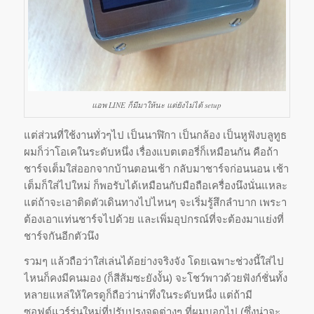
แอพ LINE ก็มีมาให้นะ แต่ยังไม่ได้ setup
แต่ส่วนที่ใช้งานทั่วๆไป เป็นนาฬิกา เป็นกล้อง เป็นหูฟังบลูทูธ
ผมก็ว่
าโอเคในระดับหนึ่ง เรื่องแบตเตอรี่ก็เหมือนกัน คือถ้า
ชาร์จเต็มใส่ออกจากบ้
านตอนเช้า กลับมาชาร์จก่อนนอน เช้า
เต็มก็ใส่ไปใหม่ ก็พอรับได้เหมือนกับมือถือเครื่
องนึงนั่นแหละ
แต่ถ้าจะเอาติดตัวเดินทางไปไหนๆ จะเริ่มรู้สึกลำบาก เพระา
ต้องเอาแท่นชาร์จไปด้วย และเพิ่มอุปกรณ์ที่จะต้องมาแย่
งที่
ชาร์จกันอีกตัวนึง
รวมๆ แล้วถือว่าใส่เล่นได้อย่างจริ
งจัง โดยเฉพาะช่วงนี้ใส่ไป
ไหนก็คงมี
คนมอง (ก็สีส้มซะยังงั้น) จะโชว์พาวด้วยฟังก์ชั่นทั้
ง
หลายแหล่ให้ใครดูก็ถือว่าน่าทึ่งในระดับหนึ่ง แต่ถ้ามี
ซอฟต์แวร์รุ่นใหม่ที่
ปรับปรุงจุดต่างๆ ที่ผมบอกไป (ซึ่งน่าจะ