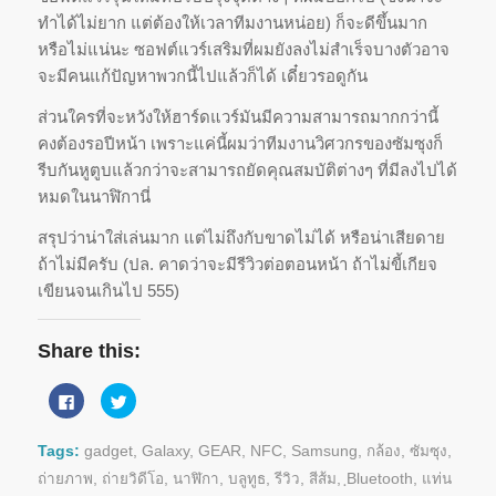
ทำได้ไม่ยาก แต่ต้องให้เวลาทีมงานหน่อย) ก็จะดีขึ้นมาก
หรือไม่แน่นะ ซอฟต์แวร์เสริมที่ผมยังลงไม่
สำเร็จบางตัวอาจ
จะมีคนแก้ปัญหาพวกนี้
ไปแล้วก็ได้ เดี๋ยวรอดูกัน
ส่วนใครที่จะหวังให้ฮาร์ดแวร์มั
นมีความสามารถมากกว่านี้
คงต้องรอปีหน้า เพราะแค่นี้ผมว่าทีมงานวิ
ศวกรของซัมซุงก็
รีบกันหูตูบแล้
วกว่าจะสามารถยัดคุณสมบัติต่างๆ ที่มีลงไปได้
หมดในนาฬิกานี่
สรุปว่าน่าใส่เล่นมาก แต่ไม่ถึงกับขาดไม่ได้ หรือน่าเสียดาย
ถ้าไม่มีครับ (ปล. คาดว่าจะมีรีวิวต่อตอนหน้า ถ้าไม่ขี้เกียจ
เขียนจนเกินไป 555)
Share this:
Click
Click
to
to
share
share
on
on
Facebook
Twitter
Tags:
gadget
,
Galaxy
,
GEAR
,
NFC
,
Samsung
,
กล้อง
,
ซัมซุง
,
(Opens
(Opens
in
in
ถ่ายภาพ
,
ถ่ายวิดีโอ
,
นาฬิกา
,
บลูทูธ
,
รีวิว
,
สีส้ม
,
ฺBluetooth
,
แท่น
new
new