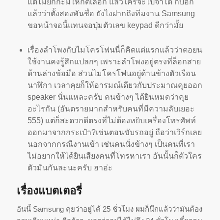
แต่ไม่ยั
กกะมีให้กดเลือก แล้วใครจะไปจำได้ ก็บอก
แล้วว่าตั้งสองพันชื่อ ยังไงฝากถึงทีมงาน Samsung
ขอหน้าจอนี้แทนจอปุ่มตัวเลข keypad ดีกว่ามั้ย
เรื่องลำโพงกับไมโครโฟนนี่ก็คิ
ดแต่แรกแล้วว่าตอยน
ใช้งานคงรู้สึกแปลกๆ เพราะลำโพงอยู่ตรงที่ล็อกสาย
ด้
านล่างข้อมือ ส่วนไมโครโฟนอยู่ด้านข้างตัวเรื
อน
นาฬิกา เวลาคุยก็ให้อารมณ์เดียวกั
บประมาณคุยออก
speaker นั่นแหละครับ คนข้างๆ ได้ยินหมดว่าคุย
อะไรกัน (อันตรายมากสำหรับคนที่มีความลั
บเยอะ
555) แต่ก็สะดวกดีตรงที่ไม่ต้องหยิ
บเครื่องโทรศัพท์
ออกมาจากกระเป๋า
?เช่นตอนขับรถอยู่ ถือว่าเวิร์กเลย
นอกจากกรณีงานเข้า เช่นคนนั่งข้างๆ เป็นคนที่เรา
ไม่อยากให้ได้ยิ
นเสียงคนที่โทรหาเรา อันนั้นก็ตัวใคร
ตัวมันกั
นละนะครับ ฮาอ่ะ
เรื่องแบตเตอรี่
อันนี้ Samsung คุยว่าอยู่ได้ 25 ชั่วโมง ผมก็นึกแล้วว่ามันต้อง