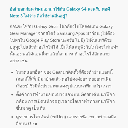
อ้อ! บอกก่อนว่าผมเอามาใช้กับ Galaxy S4 นะครับ พอดี
Note 3 ไม่ว่าง ติดใช้งานอื่นอยู่?
ก่อนจะใช้กับ Galaxy Gear ได้ก็ต้องไปโหลดแอพ Galaxy
Gear Manager จากสโตร์ Samsung Apps มาก่อน (ไม่ต้อง
ไปหาใน Google Play Store นะครับ ไม่มี) ไม่งั้นแพร์ด้วย
บลูทูธไปแล้
วทำอะไรไม่ได้ เป็นได้แค่หูฟังกับไมโครโฟนเท่
า
นั้นเอง พอได้แอพนี้มาแล้วก็
สามารถทำอะไรได้อีกหลาย
อย่าง เช่น
โหลดแอพอื่นๆ ของ Gear มาติดตั้งก็ต้องทำผ่านแอพนี้
(ตอนนี้ก็เริ่มมีมาบ้างแล้ว ต่อไปคงค่อยๆ ทยอยมาเพิ่ม
เรื่อยๆ) ซึ่งมีทั้งประเภทแสดงรูปแบบนาฬิ
กาเก๋ๆ แนวๆ
ตั้งค่าการทำงานของบางแอพบน Gear เช่น นาฬิกา
กล้อง การเปิดหน้าจอดูเวลาเมื่
อเราทำท่ายกนาฬิกา
ขึ้นมาดู เป็นต้น
ดูรายการโทรศัพท์ (call log) และรายชื่อ contact ของมือ
ถือบน Gear