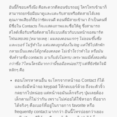
อันนี้ก็ชอบครึ่งนึง คือสะดวกดีตอนขับรถอยู่ ใครโทรเข้ามาก็
สามารถยกข้อมื
อมาดูและแตะรับสายหรือตัดสายได้
เลย
คุณภาพเสียงก็ถือว่าชัดเจนดี ตอนที่มีสายเข้ามา ถ้าเป็นคนที่
มีชื่อใน Contacts ก็จะแสดงภาพและชื่อให้ดู ซึ่งสามารถ
สไลด์เพื่อรับหรือตัดสายได้แบบเดียวกับบนหน้าจอสมาร์ท
โฟนเลยเลย
[หมายเหตุ : ผมลองตอนแรกๆ ไม่ยอมขึ้นชื่อ
และเบอร์ ไม่รู้ทำไม แต่แสดงถูกต้องใน log แต่ใช้ไปสักพัก
กลายเป็นแสดงได้ถูกต้องตลอด ไม่เข้าใจว่าทำไม หรือมัน
ซิงค์รายชื่อ contacts มาเก็บยังไม่ครบ เพระาผมมีตั้งสองพัน
กว่าชื่อ ?ไหนใครมีมากกว่านี้ขอมือหน่อย??]
แต่ที่ยังขัดใจมี
หลักๆ คือ
ตอนโทรหาคนอื่น จะโทรจากหน้าจอ Contact ก้ได้
และยังมีหน้าจอ keypad ให้กดเบอร์ด้วย ถึงจะตัวจิ๋ว
กดยากไปหน่อย แต่หน้าจอมันเล็กจริงๆ ปุ่มเลยต้อง
เล็กตามก็ไม่ว่ากัน เพราะไม่ค่อยได้ใช้หรอก ที่อยาก
ได้จริงๆ คือเบอร์ที่อยู่ในรายการ favorite หรือ
frequently contact มากกว่า อันนี้โทรบ่อยกว่าเยอะ