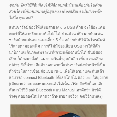
ชุดกัน ใครใช้สีอื่นก็คงได้ที่สีกลมกลืนโทนเดี
ยวกันไปด้วย
ส่วนใครที่คุ้นกับผมคงรู้อยู่
แล้วว่าต้องสีส้มเท่านั้นถึ
งจะจี๊ด
ได้ใจ พูดเลย!?
แท่นชาร์จมีช่องให้เสียบสาย Micro USB ด้วย จะใช้อะแดป
เตอร์ที่ให้มาหรื
อแบบทั่วไปก็ได้ ส่วนตัวนาฬิกาต่อกับแท่น
ชาร์จด้
วยแผ่นทองแดงเล็กๆ 5 ขั้ว คล้ายกับที่ใช้ในโทรศัพท์
ไร้
สายตามออฟฟิศ การที่ไม่มีช่องเสียบ USB มาให้ที่ตัว
นาฬิกาเลยก็น่าจะเพราะนาฬิกามันต้
องกันน้ำได้ ขืนมีช่อง
เสียบก็ต้องมานั่
งทำแผงยางกันน้ำอุดกันอีก เพิ่มความเสี่ยง
เปล่าๆ ยังงี้น่าจะดีแล้ว นอกจากนี้แท่นชาร์จยังทำหน้าที่
เป็น
ตัวช่วยในการเชื่อมต่อแบบ NFC เพื่อให้เอามาแตะกันแล้ว
สามารถ connect Bluetooth ได้เลยโดยไม่ต้อง pair ให้ยุ่งยาก
(เสียดายว่าผมลองหนแรกแล้วไม่
เห็น เวิร์ก สักพักก็เลยเลิก
หันมาใช้วิธี pair Bluetooth แบบ Manual เอาดีกว่า ชัวร์ดี
ว่างๆ ค่อยลองใหม่ คาดว่าถ้าพยายามจริงๆ คงเวิร์กแหละ)