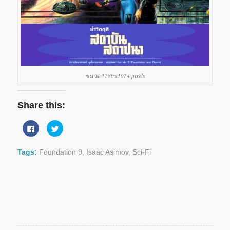
ขนาด 1280×1024 pixels
Share this:
Click
Click
to
to
share
share
on
on
Facebook
Twitter
Tags:
Foundation 9
,
Isaac Asimov
,
Sci-Fi
(Opens
(Opens
in
in
new
new
window)
window)