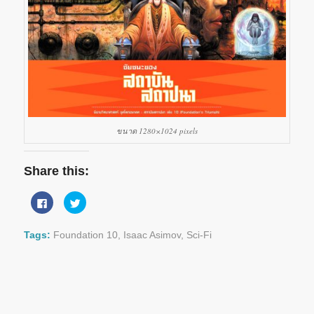
ขนาด 1280×1024 pixels
Share this:
Click
Click
to
to
share
share
on
on
Facebook
Twitter
Tags:
Foundation 10
,
Isaac Asimov
,
Sci-Fi
(Opens
(Opens
in
in
new
new
window)
window)