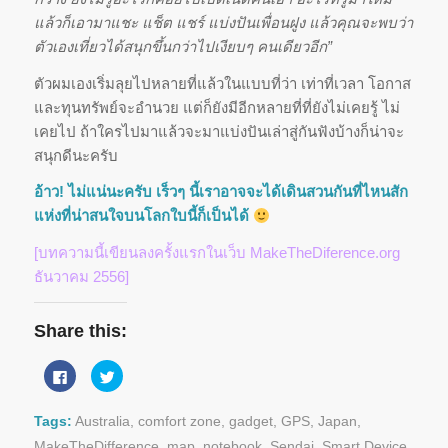
แล้วก็เอามาแชะ แช็ต แชร์ แบ่งปันเพื่อนฝูง แล้วคุณจะพบว่า
ตัวเองเที่ยวได้สนุกขึ้นกว่าไปเงียบๆ คนเดียวอีก”
ตัวผมเองเริ่มลุยไปหลายที่แล้วในแบบที่ว่า เท่าที่เวลา โอกาส
และทุนทรัพย์จะอำนวย แต่ก็ยังมีอีกหลายที่ที่ยังไม่เคยรู้ ไม่
เคยไป ถ้าใครไปมาแล้วจะมาแบ่งปันเล่าสู่กันฟังบ้างก็น่าจะ
สนุกดีนะครับ
อ้าว! ไม่แน่นะครับ เร็วๆ นี้เราอาจจะได้เดินสวนกันที่ไหนสัก
แห่งที่น่าสนใจบนโลกใบนี้ก็เป็นได้
[บทความนี้เขียนลงครั้งแรกในเว็บ MakeTheDiference.org
ธันวาคม 2556]
Share this:
Click
Click
to
to
share
share
on
on
Facebook
Twitter
Tags:
Australia
,
comfort zone
,
gadget
,
GPS
,
Japan
,
(Opens
(Opens
in
in
MakeTheDifference
,
map
,
notebook
,
Sendai
,
Smart Device
,