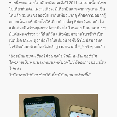
ชายฝั่งทะเลเคยโดนสึนามิถล่มเมื่อปี 2011 แต่ตอนนี้คนไทย
ไปเที่ยวกันเต็ม เพราะเพิ่งจะมีเที่ยวบินตรงจากกรุงเทพ-เซ็น
ไดแล้ว ผมเลยขอลองบินมากับเที่ยวแรกดู ด้วยความอยากรู้
อยากเห็นว่าเค้ามีอะไรให้เที่ยวบ้าง ทั้งๆ ที่สองวันก่อนยังไม่
แม้แต่จะคิดว่าหยุดยาวปลายปีจะไปไหนเลย บินมาแบบงงๆ
มีแต่แผนคร่าวๆ ว่ากี่คืนกี่วัน แล้วค่อยมาอ่านโบรชัวร์ เปิด
เน็ตเปิด Maps ดูว่ามีอะไรให้เที่ยวบ้าง ซึ่งถ้าไม่มีสมาร์ทดี
ไวซ์ติดตัวมาด้วยก็คงไม่กล้าวู่วามขนาดนี้ ^_^ จริงๆ นะเอ้า
“ปัจจุบันแทบจะเรียกได้ว่าเทคโนโลยีและอินเทอร์เน็ต
ได้กลายเป็นส่วนประกอบหลักที่ขาดไม่ได้ของการท่องเที่ยว
ไปแล้ว
ไปไหนพกไปด้วย ช่วยให้เที่ยวได้สนุกและง่ายขึ้น”