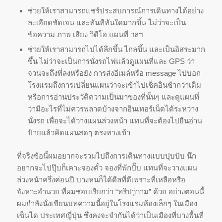
ช่วยให้เราสามารถแชร์ประสบการณ์การเดินทางได้อย่าง
ละเอียดชัดเจน และทันทีทันใดมากขึ้น ไม่ว่าจะเป็น
ข้อความ ภาพ เสียง วิดีโอ แผนที่ ฯลฯ
ช่วยให้เราสามารถไปได้ลึกขึ้น ไกลขึ้น และเป็นอิสระมาก
ขึ้น ไม่ว่าจะเป็นการนั่งรถไฟแล้วดูแผนที่และ GPS ว่า
จวนจะถึงที่ลงหรือยัง การส่งอีเมล์หรือ message ไปบอก
โรงแรมถึงการเปลี่ยนแผนว่าจะเข้าไปเช็คอินช้ากว่าเดิม
หรือการอ่านประวัติความเป็นมาของที่นั้นๆ และดูแผนที่
ว่ามีอะไรที่ไม่ควรพลาดบ้างจากอินเทอร์เน็ตได้ระหว่าง
นั่งรถ เพื่อจะได้วางแผนล่วงหน้า แทนที่จะต้องไปยืนอ่าน
ป้ายแล้วคิดแผนสดๆ ตรงทางเข้า
ที่จริงข้อนี้ผมอยากจะรวมไปถึงการเดินทางแบบปุบปับ นึก
อยากจะไปปุ๊บก็เคาะจองตั๋ว จองที่พักปั๊บ แทนที่จะวางแผน
ล่วงหน้าครึ่งค่อนปี บางหนก็ได้ดีลที่ดีเพราะที่เหลือหรือ
จังหวะอำนวย ที่ผมชอบเรียกว่า “ทริปวู่วาม” ด้วย อย่างตอนนี้
ผมกำลังนั่งเขียนบทความนี้อยู่ในโรงแรมห้องเล็กๆ ในเมือง
เซ็นได ประเทศญี่ปุ่น ซึ่งคงจะจำกันได้ว่าเป็นเมืองที่บางพื้นที่