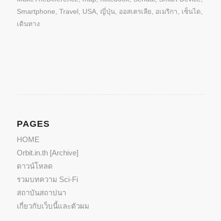
new
new
window)
window)
Smartphone
,
Travel
,
USA
,
ญี่ปุ่น
,
ออสเตรเลีย
,
อเมริกา
,
เซ็นได
,
เดินทาง
PAGES
HOME
Orbit.in.th [Archive]
ดาวน์โหลด
รวมบทความ Sci-Fi
สถาบันสถาปนา
เกี่ยวกับเว็บนี้และตัวผม