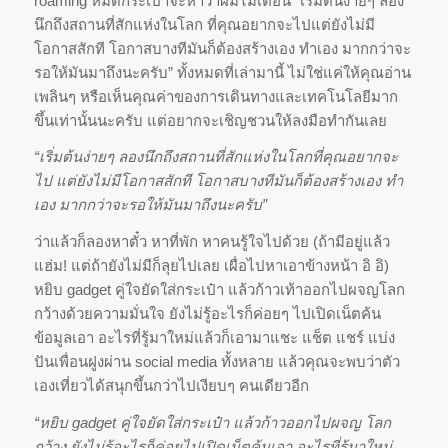
roaming หมดกระเป๋าจะหาว่าผมไม่เตือน “เริ่มต้นง่ายๆ ลอง
นึกถึงสถานที่สักแห่งในโลก ที่คุณอยากจะไปแต่ยังไม่มี
โอกาสสักที โอกาสบางทีมันก็ต้องสร้างเอง ทำเอง มากกว่าจะ
รอให้มันมาถึงนะครับ” ทั้งหมดที่เล่ามานี้ ไม่ใช่แค่ให้คุณอ่าน
เพลินๆ หรือเห็นคุณค่าของการเดินทางและเทคโนโลยีมาก
ขึ้นเท่านั้นนะครับ แต่อยากจะเชิญชวนให้ลงมือทำกันเลย
“เริ่มต้นง่ายๆ ลองนึกถึงสถานที่สักแห่งในโลกที่คุณอยากจะ
ไป แต่ยังไม่มีโอกาสสักที โอกาสบางทีมันก็ต้องสร้างเอง ทำ
เอง มากกว่าจะรอให้มันมาถึงนะครับ”
ว่าแล้วก็ลองหาตั๋ว หาที่พัก หาคนรู้ใจไปด้วย (ถ้ามีอยู่แล้ว
แฮ่ม! แต่ถ้ายังไม่มีก็ลุยไปเลย เผื่อไปหาเอาข้างหน้า อิ อิ)
หยิบ gadget คู่ใจยัดใส่กระเป๋า แล้วก้าวเท้าออกไปผจญโลก
กว้างด้วยความมั่นใจ ยังไม่รู้อะไรก็ค่อยๆ ไปเปิดเน็ตค้น
ข้อมูลเอา อะไรที่รู้มาใหม่แล้วก็เอามาแชะ แช็ต แชร์ แบ่ง
ปันเพื่อนฝูงผ่าน social media ทั้งหลาย แล้วคุณจะพบว่าตัว
เองเที่ยวได้สนุกขึ้นกว่าไปเงียบๆ คนเดียวอีก
“หยิบ gadget คู่ใจยัดใส่กระเป๋า แล้วก้าวออกไปผจญ โลก
กว้าง ยังไม่รู้อะไรก็ค่อยไปเปิดเน็ตค้นเอา อะไรที่รู้มาใหม่