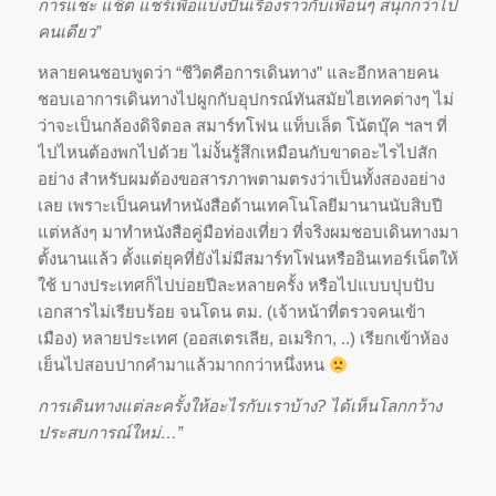
การแชะ แช็ต แชร์เพื่อแบ่งปันเรื่องราวกับเพื่อนๆ สนุกกว่าไป
คนเดียว”
หลายคนชอบพูดว่า “ชีวิตคือการเดินทาง” และอีกหลายคน
ชอบเอาการเดินทางไปผูกกับอุปกรณ์ทันสมัยไฮเทคต่างๆ ไม่
ว่าจะเป็นกล้องดิจิตอล สมาร์ทโฟน แท็บเล็ต โน้ตบุ๊ค ฯลฯ ที่
ไปไหนต้องพกไปด้วย ไม่งั้นรู้สึกเหมือนกับขาดอะไรไปสัก
อย่าง สำหรับผมต้องขอสารภาพตามตรงว่าเป็นทั้งสองอย่าง
เลย เพราะเป็นคนทำหนังสือด้านเทคโนโลยีมานานนับสิบปี
แต่หลังๆ มาทำหนังสือคู่มือท่องเที่ยว ที่จริงผมชอบเดินทางมา
ตั้งนานแล้ว ตั้งแต่ยุคที่ยังไม่มีสมาร์ทโฟนหรืออินเทอร์เน็ตให้
ใช้ บางประเทศก็ไปบ่อยปีละหลายครั้ง หรือไปแบบปุบปับ
เอกสารไม่เรียบร้อย จนโดน ตม. (เจ้าหน้าที่ตรวจคนเข้า
เมือง) หลายประเทศ (ออสเตรเลีย, อเมริกา, ..) เรียกเข้าห้อง
เย็นไปสอบปากคำมาแล้วมากกว่าหนึ่งหน
การเดินทางแต่ละครั้งให้อะไรกับเราบ้าง? ได้เห็นโลกกว้าง
ประสบการณ์ใหม่…”