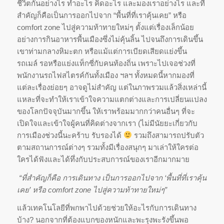
ชีวิตกันอย่างไร ทำอะไร คิดอะไร และมองเราอย่างไร และที่
สำคัญก็คือเป็นการออกไปจาก “พื้นที่ที่เราคุ้นเคย” หรือ
comfort zone ไปสู่ความท้าทายใหม่ๆ ตั้งแต่เรื่องเล็กน้อย
อย่างการกินอาหารพื้นเมืองซึ่งไม่คุ้นลิ้น ไปจนถึงการเดินขึ้น
เขาท่ามกลางหิมะตก หรือแม้แต่การเบียดเสียดแย่งขึ้น
รถเมล์ รอหรือแย่งแท็กซี่กับคนท้องถิ่น เพราะไปเจอช่วงที่
พนักงานรถไฟสไตรค์กันทั้งเมือง ฯลฯ ทั้งหมดนี้หากมองที่
แต่ละเรื่องย่อยๆ อาจดูไม่สำคัญ แต่ในภาพรวมแล้วสิ่งเหล่านี้
แหละที่จะทำให้เราเข้าใจความแตกต่างและการเปลี่ยนแปลง
ของโลกปัจจุบันมากขึ้น ให้เราพร้อมมากกว่าคนอื่นๆ ที่จะ
เปิดใจและเข้าใจผู้คนที่คิดต่างจากเรา (ไม่มีนัยยะเกี่ยวกับ
การเมืองช่วงนี้นะคร้าบ รับรองได้
รวมถึงสามารถปรับตัว
ตามสถานการณ์ต่างๆ รวมทั้งมีเรื่องสนุกๆ มาเล่าให้ใครต่อ
ใครได้ฟังและได้ทึ่งกับประสบการณ์ของเราอีกมากมาย
“ที่สำคัญก็คือ การเดินทาง เป็นการออกไปจาก ‘พื้นที่ที่เราคุ้น
เคย’ หรือ comfort zone ไปสู่ความท้าทายใหม่ๆ”
แล้วเทคโนโลยีที่พกพาไปด้วยช่วยให้อะไรกับการเดินทาง
บ้าง? นอกจากที่ต้องแบกของหนักและพะรุงพะรังขึ้นพอ