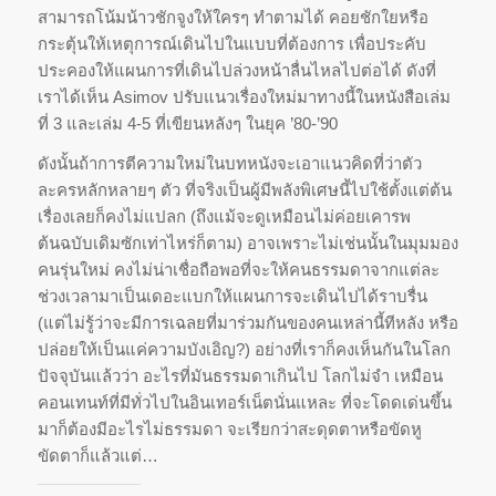
สามารถโน้มน้าวชักจูงให้ใครๆ ทำตามได้ คอยชักใยหรือ
กระตุ้นให้เหตุการณ์เดินไปในแบบที่ต้องการ เพื่อประคับ
ประคองให้แผนการที่เดินไปล่วงหน้าลื่นไหลไปต่อได้ ดังที่
เราได้เห็น Asimov ปรับแนวเรื่องใหม่มาทางนี้ในหนังสือเล่ม
ที่ 3 และเล่ม 4-5 ที่เขียนหลังๆ ในยุค ’80-’90
ดังนั้นถ้าการตีความใหม่ในบทหนังจะเอาแนวคิดที่ว่าตัว
ละครหลักหลายๆ ตัว ที่จริงเป็นผู้มีพลังพิเศษนี้ไปใช้ตั้งแต่ต้น
เรื่องเลยก็คงไม่แปลก (ถึงแม้จะดูเหมือนไม่ค่อยเคารพ
ต้นฉบับเดิมซักเท่าไหร่ก็ตาม) อาจเพราะไม่เช่นนั้นในมุมมอง
คนรุ่นใหม่ คงไม่น่าเชื่อถือพอที่จะให้คนธรรมดาจากแต่ละ
ช่วงเวลามาเป็นเดอะแบกให้แผนการจะเดินไปได้ราบรื่น
(แต่ไม่รู้ว่าจะมีการเฉลยที่มาร่วมกันของคนเหล่านี้ทีหลัง หรือ
ปล่อยให้เป็นแค่ความบังเอิญ?) อย่างที่เราก็คงเห็นกันในโลก
ปัจจุบันแล้วว่า อะไรที่มันธรรมดาเกินไป โลกไม่จำ เหมือน
คอนเทนท์ที่มีทั่วไปในอินเทอร์เน็ตนั่นแหละ ที่จะโดดเด่นขึ้น
มาก็ต้องมีอะไรไม่ธรรมดา จะเรียกว่าสะดุดตาหรือขัดหู
ขัดตาก็แล้วแต่…