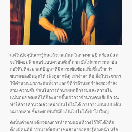
แต่ในปัจจุบันเรารู้กันแล้วว่าแม้แต่ในทางทฤษฎี หรือแม้แต่
จะใช้คอมพิวเตอร์แบบควอนตัมก็ตาม ยังไม่สามารถหาอัล
กอริทึมที่จะมาแก้ปัญหาที่มีความซับซ้อนเพิ่มขึ้นเร็วกว่า
ขนาดของอินพุตได้ (ฟังดูยากจัง) เล่าง่ายๆ คือ ยิ่งมีประชากร
ให้คำนวณมากระดับทั้งกาแลกซี่ที่ว่าล้านยกกำลังสองกำลัง
สาม ความซับซ้อนในการทำนายพฤติกรรมและความไม่
แน่นอนของผลที่ได้ก็จะมากขึ้นเร็วกว่าจำนวนคนเสียอีก จน
ทำให้การคำนวณล่วงหน้าเป็นไปไม่ได้ การวางแผนแบบเดิน
หมากหลายชั้นระดับพันปีนี่ยิ่งเป็นไปไม่ได้เข้าไปใหญ่
ดังนั้นคำตอบเดียวของการทำตามแผนที่วางไว้ให้ได้ก็คือ
ต้องมีคนที่มี “อำนาจพิเศษ” เช่นสามารถหยั่งรู้ล่วงหน้า หรือ