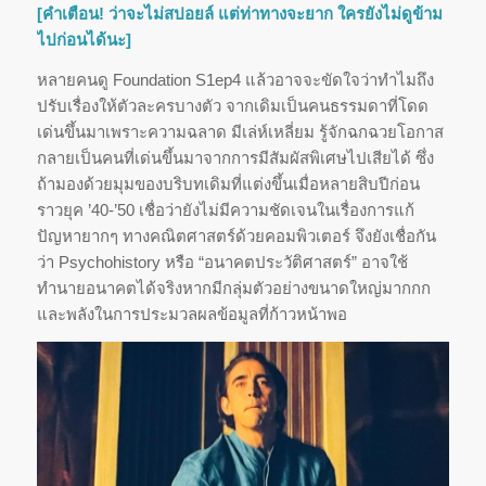
[คำเตือน! ว่าจะไม่สปอยล์ แต่ท่าทางจะยาก ใครยังไม่ดูข้าม
ไปก่อนได้นะ]
หลายคนดู Foundation S1ep4 แล้วอาจจะขัดใจว่าทำไมถึง
ปรับเรื่องให้ตัวละครบางตัว จากเดิมเป็นคนธรรมดาที่โดด
เด่นขึ้นมาเพราะความฉลาด มีเล่ห์เหลี่ยม รู้จักฉกฉวยโอกาส
กลายเป็นคนที่เด่นขึ้นมาจากการมีสัมผัสพิเศษไปเสียได้ ซึ่ง
ถ้ามองด้วยมุมของบริบทเดิมที่แต่งขึ้นเมื่อหลายสิบปีก่อน
ราวยุค ’40-’50 เชื่อว่ายังไม่มีความชัดเจนในเรื่องการแก้
ปัญหายากๆ ทางคณิตศาสตร์ด้วยคอมพิวเตอร์ จึงยังเชื่อกัน
ว่า Psychohistory หรือ “อนาคตประวัติศาสตร์” อาจใช้
ทำนายอนาคตได้จริงหากมีกลุ่มตัวอย่างขนาดใหญ่มากกก
และพลังในการประมวลผลข้อมูลที่ก้าวหน้าพอ