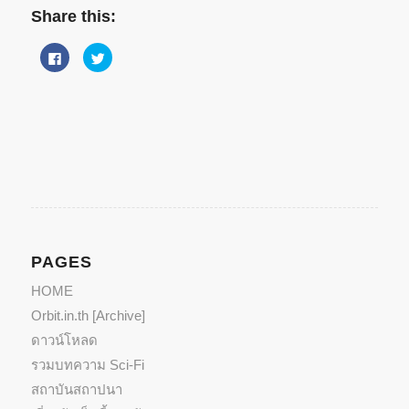
Share this:
Click
Click
to
to
share
share
on
on
Facebook
Twitter
(Opens
(Opens
in
in
new
new
window)
window)
PAGES
HOME
Orbit.in.th [Archive]
ดาวน์โหลด
รวมบทความ Sci-Fi
สถาบันสถาปนา