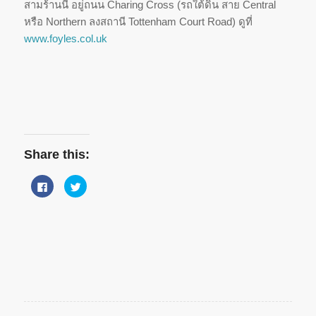
สามร้านนี้ อยู่ถนน Charing Cross (รถใต้ดิน สาย Central
หรือ Northern ลงสถานี Tottenham Court Road) ดูที่
www.foyles.col.uk
Share this:
Click
Click
to
to
share
share
on
on
Facebook
Twitter
(Opens
(Opens
in
in
new
new
window)
window)