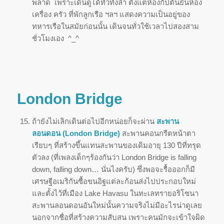
พลาด เพราะเดินดูได้ทั่วทั้งลำ ตั้งแต่ห้องกัปตันยันห้อง
เครื่อง ครัว ที่พักลูกเรือ ฯลฯ แสดงความเป็นอยู่ของ
ทหารเรือในสมัยก่อนนั้น เดินจนทั่วใช้เวลาไปสองสาม
ชั่วโมงเอง ^_^
London Bridge
ถ้ายังไม่เลิกเดินต่อไปอีกหน่อยก็จะผ่าน
สะพาน
ลอนดอน (
London Bridge)
สะพานคอนกรีตหน้าตา
เรียบๆ ที่สร้างขึ้นแทนสะพานของเดิมอายุ 130 ปีที่ทรุด
ตัวลง (ที่เพลงเด็กๆร้องกันว่า London Bridge is falling
down, falling down… นั่นไงครับ) ซึ่งพอจะรื้อออกก็มี
เศรษฐีอเมริกันซื้อขนอิฐแต่ละก้อนส่งไปประกอบใหม่
และตั้งไว้ที่เมือง Lake Havasu ในทะเลทรายอริโซนา
สะพานลอนดอนอันใหม่นั้นความจริงไม่มีอะไรน่าดูเลย
นอกจากชื่อที่สร้างความสับสน เพราะคนมักจะเข้าใจผิด