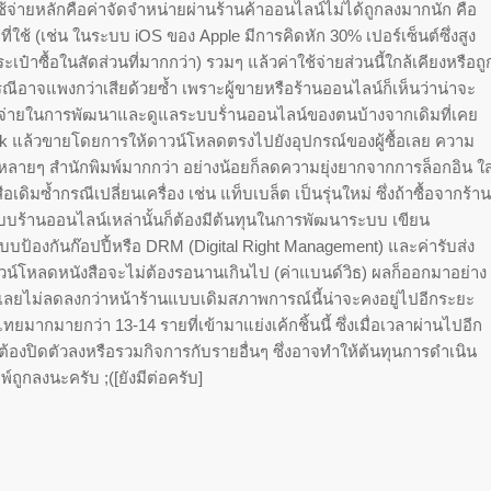
าใช้จ่ายหลักคือค่าจัดจำหน่ายผ่านร้านค้าออนไลน์ไม่ได้ถูกลงมากนัก คือ
้ (เช่น ในระบบ iOS ของ Apple มีการคิดหัก 30% เปอร์เซ็นต์ซึ่งสูง
ป๋าซื้อในสัดส่วนที่มากกว่า) รวมๆ แล้วค่าใช้จ่ายส่วนนี้ใกล้เคียงหรือถู
ณีอาจแพงกว่าเสียด้วยซ้ำ เพราะผู้ขายหรือร้านออนไลน์ก็เห็นว่าน่าจะ
ช้จ่ายในการพัฒนาและดูแลระบบร้่านออนไลน์ของตนบ้างจากเดิมที่เคย
ook แล้วขายโดยการให้ดาวน์โหลดตรงไปยังอุปกรณ์ของผู้ซื้อเลย ความ
รวมหลายๆ สำนักพิมพ์มากกว่า อย่างน้อยก็ลดความยุ่งยากจากการล็อกอิน ใส
ิมซ้ำกรณีเปลี่ยนเครื่อง เช่น แท็บเบล็ต เป็นรุ่นใหม่ ซึ่งถ้าซื้อจากร้าน
งระบบร้านออนไลน์เหล่านั้นก็ต้องมีต้นทุนในการพัฒนาระบบ เขียน
ป้องกันก๊อปปี้หรือ DRM (Digital Right Management) และค่ารับส่ง
ละดาวน์โหลดหนังสือจะไม่ต้องรอนานเกินไป (ค่าแบนด์วิธ) ผลก็ออกมาอย่าง
ิมพ์เลยไม่ลดลงกว่าหน้าร้านแบบเดิมสภาพการณ์นี้น่าจะคงอยู่ไปอีกระยะ
ทยมากมายกว่า 13-14 รายที่เข้ามาแย่งเค้กชิ้นนี้ ซึ่งเมื่อเวลาผ่านไปอีก
้องปิดตัวลงหรือรวมกิจการกับรายอื่นๆ ซึ่งอาจทำให้ต้นทุนการดำเนิน
์ถูกลงนะครับ ;([ยังมีต่อครับ]