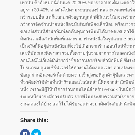
เท่านั้น ซึ่งทั้งหมดนี้เป็นแค่ 20-30% ของราคาปกเดิม แต่ค่
อยู่ราว 30-40% ต่างกันไปตามระบบของร้านและแพลทฟอร์มที่ใช
กว่าระบบอื่น แต่ก็แลกมาด้วยฐานลูกค้าที่มีแนวโน้มจะควักกระเ
กว่าการจัดจำหน่ายหนังสือฉบับพิมพ์เพียงเล็กน้อย หรือบางกร
ขอแบ่งส่วนที่สำนักพิมพ์ลดต้นทุนการพิมพ์ได้มาชดเชยค่าใ
คิดกันว่าเมื่อสำนักพิมพ์แต่ละราย ทำหนังสือในรูปแบบ e-b
เป็นจริงก็คือผู้อ่านยังนิยมที่จะไปเลือกจากร้านออนไลน์ที่
เลขที่บัตรเครดิต ฯลฯ รวมทั้งความวุ่นวายจากการโหลดหนังสือเด
ออนไลน์ไม่กี่แห่งก็ง่ายกว่าซื้อจากหลายร้อยสำนักพิมพ์ ซึ่
โปรแกรม ดูแลเซิร์ฟเวอร์ให้ทำงานได้ตลอดเวลา ค่าแปลงระบบ
ข้อมูลผ่านอินเทอร์เน็ตด้วยความเร็วสูงพอที่ลูกค้าผู้ซื้อแ
ที่ว่าคือค่าใช้จ่ายที่หน้าร้านออนไลน์เหล่านี้คิดจากสำนักพ
หนึ่ง เพราะมีผู้ให้บริการร้านออนไลน์สำหรับ e-book ในเมืองไ
ระยะหนึ่งน่าจะมีการปรับตัว รายที่ไม่ประสบความสำเร็จอาจต
งานลดลงได้บ้าง แต่ก็ไม่ได้รับรองว่าจะมาคิดเงินกับสำนักพิมพ
Share this:
Click
Click