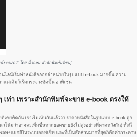
รย์ธรรมดา” โดย นิ้วกลม สำนักพิมพ์มติชน]
นออนไลน์เริ่มทำหนังสือออกจำหน่ายในรูปแบบ e-book มากขึ้น ความ
าแต่เดิมก็เริ่มกระจ่างชัดขึ้น อาทิเช่น
ๆ เท่า เพราะสำนักพิมพ์จะขาย e-book ตรงให้
ี่เคยคิดกัน เราเริ่มเห็นกันแล้วว่า ราคาหนังสือในรูปแบบ e-book ถูก
น้มว่าอาจจะเพิ่มขึ้นหากยอดขายยังไม่สูงอย่างที่คาดหวังกัน) ทั้งนี้
าเพลท+แยกสีในระบบออฟเซ็ท และที่เป็นสัดส่วนมากที่สุดก็คือค่ากระดาษ