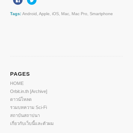
to
to
share
share
on
on
Facebook
Twitter
Tags:
Android
,
Apple
,
iOS
,
Mac
,
Mac Pro
,
Smartphone
(Opens
(Opens
in
in
new
new
window)
window)
PAGES
HOME
Orbit.in.th [Archive]
ดาวน์โหลด
รวมบทความ Sci-Fi
สถาบันสถาปนา
เกี่ยวกับเว็บนี้และตัวผม