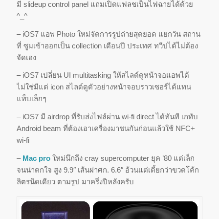
มี slideup control panel แถมเปิดแฟลชเป็นไฟฉายได้ด้วย
^_^
– iOS7 แอพ Photo ใหม่จัดการรูปถ่ายสุดยอด แยกวัน สถาน
ที่ ซูมเข้าออกเป็น collection เดือนปี ประเทศ ทวีปได้ไม่ต้อง
จัดเอง
– iOS7 เปลี่ยน UI multitasking ให้สไลด์ดูหน้าจอแอพได้
ไม่ใช่มีแต่ icon สไลด์ดูตัวอย่างหน้าจอบราวเซอร์ได้แทน
แท็บเล็กๆ
– iOS7 มี airdrop ที่รับส่งไฟล์ผ่าน wi-fi direct ได้ทันที เกทับ
Android beam ที่ต้องเอาเครื่องมาชนกันก่อนแล้วใช้ NFC+
wi-fi
–
Mac pro
ใหม่นึกถึง cray supercomputer ยุค ’80 แต่เล็ก
จนน่าตกใจ สูง 9.9″ เส้นผ่าศก. 6.6″ อ้วนแต่เตี้ยกว่าขวดโค้ก
ลิตรนิดเดียว ตามรูป มาครึ่งปีหลังครับ