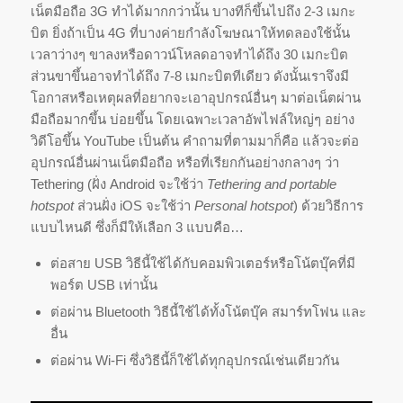
เน็ตมือถือ 3G ทำได้มากกว่านั้น บางทีก็ขึ้นไปถึง 2-3 เมกะ
บิต ยิ่งถ้าเป็น 4G ที่บางค่ายกำลังโฆษณาให้ทดลองใช้นั้น
เวลาว่างๆ ขาลงหรือดาวน์โหลดอาจทำได้ถึง 30 เมกะบิต
ส่วนขาขึ้นอาจทำได้ถึง 7-8 เมกะบิตทีเดียว ดังนั้นเราจึงมี
โอกาสหรือเหตุผลที่อยากจะเอาอุปกรณ์อื่นๆ มาต่อเน็ตผ่าน
มือถือมากขึ้น บ่อยขึ้น โดยเฉพาะเวลาอัพไฟล์ใหญ่ๆ อย่าง
วิดีโอขึ้น YouTube เป็นต้น คำถามที่ตามมาก็คือ แล้วจะต่อ
อุปกรณ์อื่นผ่านเน็ตมือถือ หรือที่เรียกกันอย่างกลางๆ ว่า
Tethering (ฝั่ง Android จะใช้ว่า
Tethering and portable
hotspot
ส่วนฝั่ง iOS จะใช้ว่า
Personal hotspot
) ด้วยวิธีการ
แบบไหนดี ซึ่งก็มีให้เลือก 3 แบบคือ…
ต่อสาย USB วิธีนี้ใช้ได้กับคอมพิวเตอร์หรือโน้ตบุ๊คที่มี
พอร์ต USB เท่านั้น
ต่อผ่าน Bluetooth วิธีนี้ใช้ได้ทั้งโน้ตบุ๊ค สมาร์ทโฟน และ
อื่น
ต่อผ่าน Wi-Fi ซึ่งวิธีนี้ก็ใช้ได้ทุกอุปกรณ์เช่นเดียวกัน