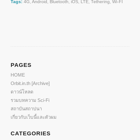
Facebook
Twitter
Tags:
4G
,
Android
,
Bluetooth
,
iOS
,
LTE
,
Tethering
,
Wi-FI
(Opens
(Opens
in
in
new
new
window)
window)
PAGES
HOME
Orbit.in.th [Archive]
ดาวน์โหลด
รวมบทความ Sci-Fi
สถาบันสถาปนา
เกี่ยวกับเว็บนี้และตัวผม
CATEGORIES