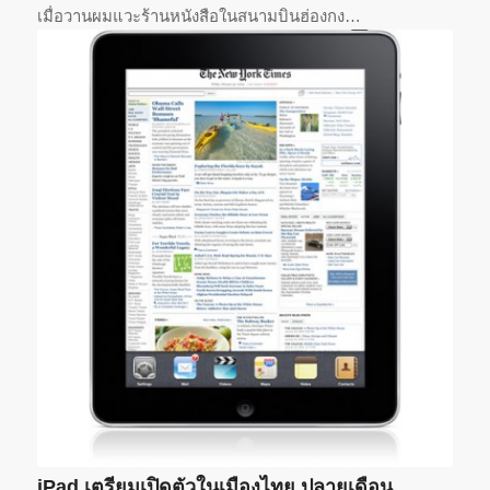
เมื่อวานผมแวะร้านหนังสือในสนามบินฮ่องกง…
iPad เตรียมเปิดตัวในเมืองไทย ปลายเดือน